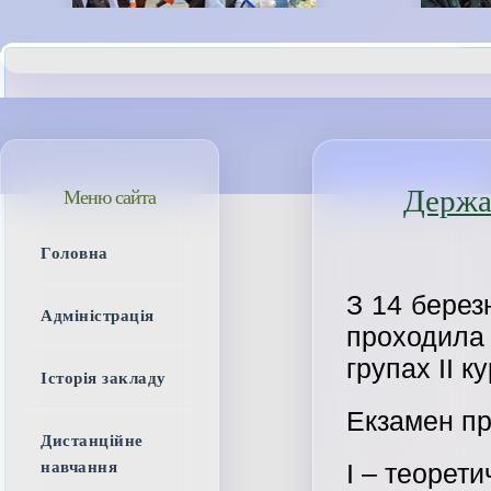
Держав
Меню сайта
Головна
З 14 берез
Адміністрація
проходила 
групах ІІ к
Історія закладу
Екзамен пр
Дистанційне
навчання
І – теорети