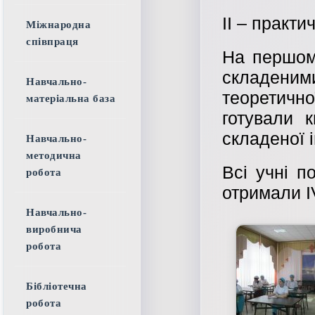
ІІ – практи
Міжнародна
співпраця
На першому
складен
Навчально-
теоретичн
матеріальна база
готували к
складеної і
Навчально-
методична
Всі учні п
робота
отримали І
Навчально-
виробнича
робота
Бібліотечна
робота