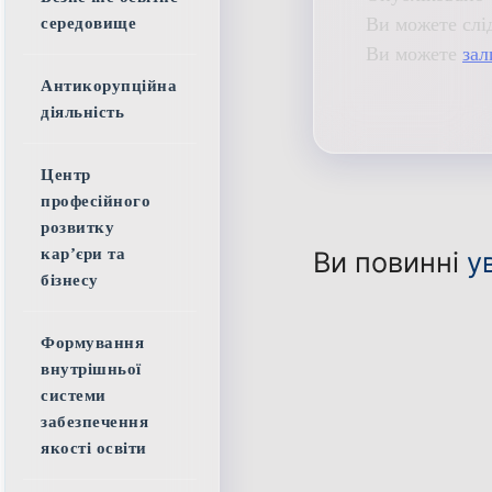
Ви можете слі
середовище
Ви можете
зал
Антикорупційна
діяльність
Центр
професійного
розвитку
кар’єри та
Ви повинні
у
бізнесу
Формування
внутрішньої
системи
забезпечення
якості освіти