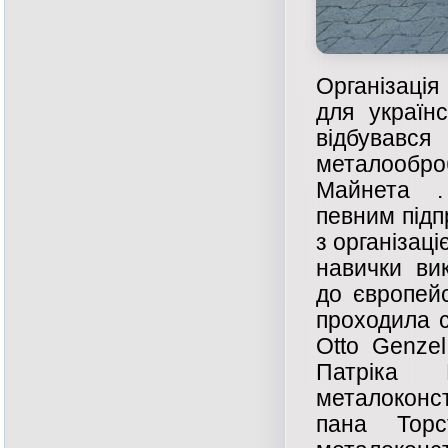
Організація
для українс
відбувавс
металообр
Майнета . 
певним підп
з організац
навички ви
до європейс
проходила 
Otto Genze
Патріка 
металоконст
пана Торс