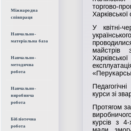
торгово-про
Міжнародна
Харківської 
співпраця
У квітні-ч
українсько
Навчально-
матеріальна база
проводили
майстрів з
Харківсько
Навчально-
експлуата
методична
«Перукарсь
робота
Педагогічн
Навчально-
курси зі зв
виробнича
робота
Протягом за
виробничого
Бібліотечна
курсів з 4-
робота
мали змог