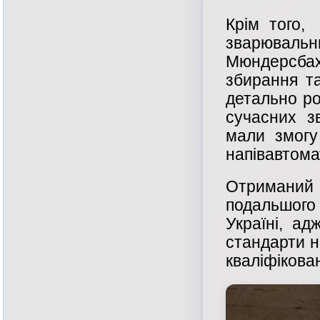
Крім того,
зварюва
Мюндерсба
збирання т
детально ро
сучасних з
мали змогу
напівавтома
Отриманий
подальшого 
Україні, ад
стандарти н
кваліфікован