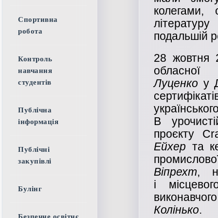
колегами,
Спортивна
літератур
робота
подальшій р
28 жовтня 2
Контроль
облас
навчання
Луценко
у Д
студентів
сертифікат
українсько
Публічна
В урочист
інформація
проєкту Cr
Ейхер
та ке
Публічні
промислово
закупівлі
Віпрехт
, н
і місцевог
Булінг
виконавч
Колінько
.
Безпечне освітнє