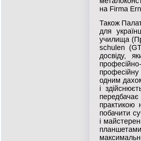
металоконс
на Firma Ern
Також Палат
для українц
училища (Пр
schulen (G
досвіду, я
професійно
професійну
одним дахом
і здійснює
передбача
практикою 
побачити су
і майстерен
планшета
максимально