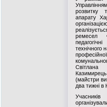
Управлінням
розвитку т
апарату Ха
організац
реалізуєть
ремесел Ф
педагогічн
технічного 
професійн
комунальног
Світлана
Казимирец
(майстри ви
два тижні в 
Учасників
організува