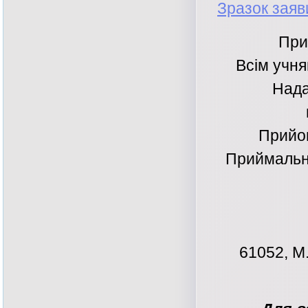
Зразок заяв
При
Всім учня
Нада
Прийом
Приймальна
61052, М