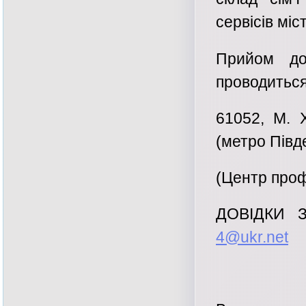
сервісів мі
Прийом до
проводиться
61052, М.
(метро Півд
(Центр проф
ДОВІДКИ З
4@ukr.net