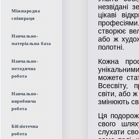
незвідані з
Міжнародна
цікаві від
співпраця
професіями
створює вел
Навчально-
або ж худож
матеріальна база
полотні.
Кожна про
Навчально-
унікальни
методична
можете ста
робота
Всесвіту, 
світи, або ж
Навчально-
змінюють сві
виробнича
робота
Ця подорож 
свого шлях
Бібліотечна
слухати сво
робота