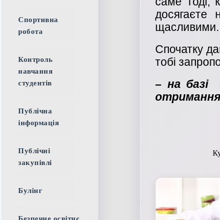
саме тоді, 
досягаєте 
Спортивна
щасливими.
робота
Спочатку д
а
тобі запроп
Контроль
навчання
– на базі 
студентів
отриманням
Публічна
інформація
Публічні
Ку
закупівлі
Булінг
Безпечне освітнє