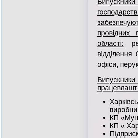
Випускник
господарст
забезпеч
провідних 
області:
рес
відділення 
офіси, перу
Випускники
працевлашт
Харкі
виробни
КП «Мун
КП « Ха
Підпри