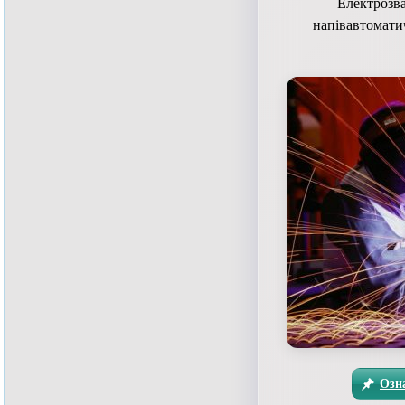
Електрозв
напівавтомати
Озн