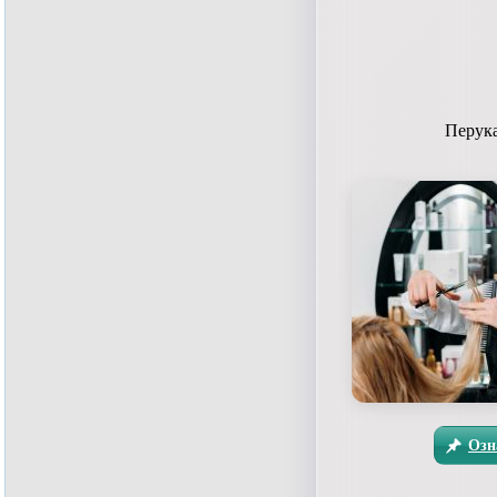
Перука
Озн