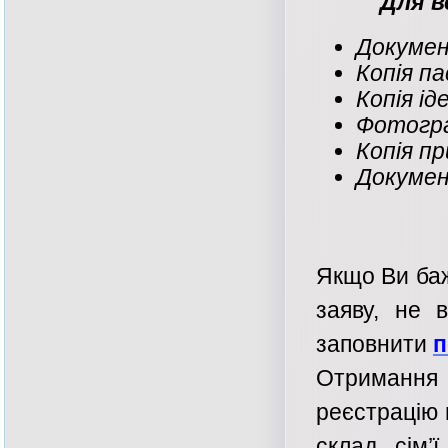
Для в
Документ
Копія па
Копія ід
Фотогра
Копія пр
Докумен
Якщо Ви баж
заяву, не 
заповнити
п
Отриманн
реєстрацію 
склад сім’