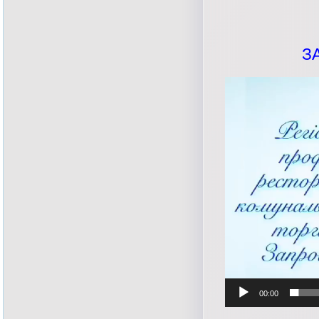
З
Відеопрогравач
00:00