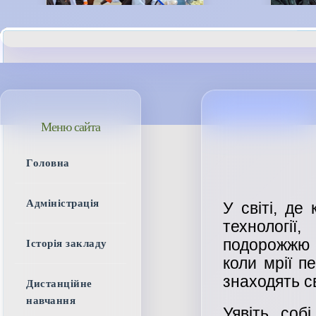
Меню сайта
Головна
Адміністрація
У світі, де
технологі
подорожжю 
Історія закладу
коли мрії п
знаходять с
Дистанційне
навчання
Уявіть соб