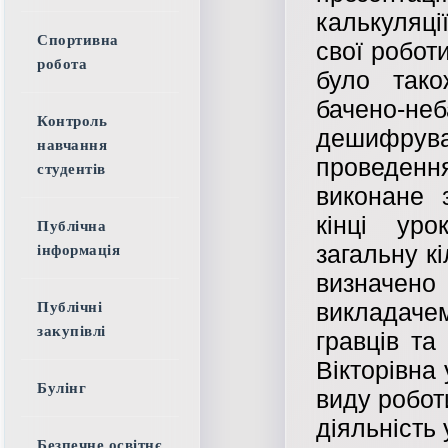
калькуляці
Спортивна
свої роботи
робота
було тако
бачено-н
Контроль
дешифрув
навчання
проведен
студентів
виконане 
кінці ур
Публічна
загальну кі
інформація
визначено 
викладачем
Публічні
закупівлі
гравців та
Вікторівна
Булінг
виду робот
діяльність 
Безпечне освітнє