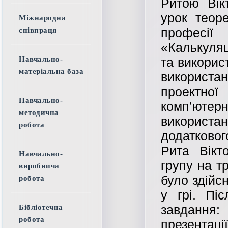
Ритою Вік
урок теор
Міжнародна
професії
співпраця
«Калькуляц
Навчально-
та викорис
матеріальна база
використан
проектної
Навчально-
комп’юте
методична
використа
робота
додатковог
Рита Вікт
Навчально-
групу на т
виробнича
було здійс
робота
у грі. Пі
завдання
Бібліотечна
робота
презентаці