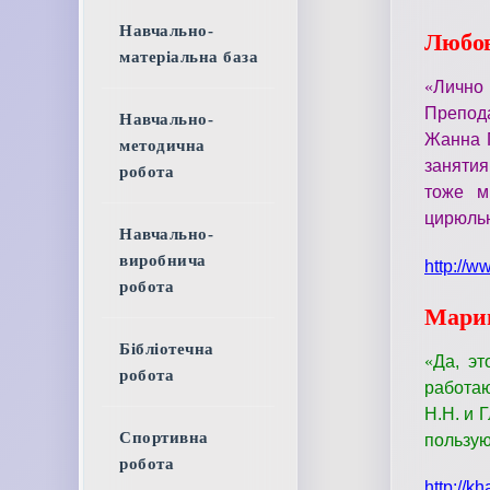
Навчально-
Любо
матеріальна база
«
Лично 
Препода
Навчально-
Жанна П
методична
занятия
робота
тоже м
цирюльн
Навчально-
виробнича
http://w
робота
Мари
Бібліотечна
«
Да, эт
робота
работа
Н.Н. и 
Спортивна
пользую
робота
http://