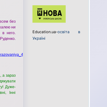
всем без
 жалею ни
Education.ua-
освіта в
 в него.
Україні
Руденко.
_obrazovaniya_4_goroda_kharkova/1188703466
, а зараз
дякувати
ту! Дуже-
ні, Інні