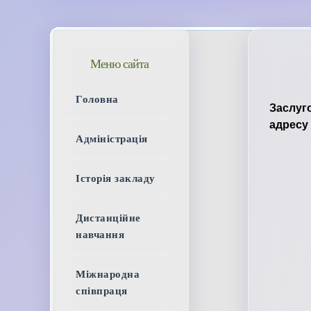
Меню сайта
Головна
Заслуг
адресу
Адміністрація
Історія закладу
Дистанційне
навчання
Міжнародна
співпраця