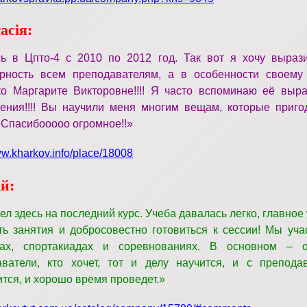
асія:
сь в Цпто-4 с 2010 по 2012 год. Так вот я хочу выраз
арность всем преподавателям, а в особенности своему
ко Маргарите Викторовне!!!! Я часто вспоминаю её выр
ения!!!! Вы научили меня многим вещам, которые приго
! Спасибооооо огромное!!»
ww.kharkov.info/place/18008
ій:
л здесь на последний курс. Учеба давалась легко, главное
ь занятия и добросовестно готовиться к сессии! Мы уча
тах, спортакиадах и соревнованиях. В основном – 
аватели, кто хочет, тот и делу научится, и с препода
тся, и хорошо время проведет.
»