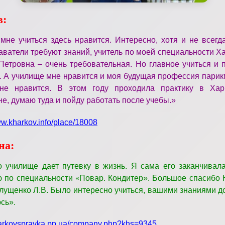
в:
мне учиться здесь нравится. Интересно, хотя и не всегда
ватели требуют знаний, учитель по моей специальности Х
етровна – очень требовательная. Но главное учиться и 
. А училище мне нравится и моя будущая профессия парик
не нравится. В этом году проходила практику в Хар
е, думаю туда и пойду работать после учебы.»
ww.kharkov.info/place/18008
на:
о училище дает путевку в жизнь. Я сама его заканчивала
ю по специальности
«
Повар. Кондитер». Большое спасибо 
Глущенко Л.В. Было интересно учиться, вашими знаниями д
сь».
kharkovspravka.pp.ua/company.php?khs=9345