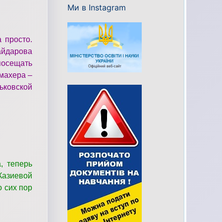
Ми в Instagram
 просто.
айдарова
посещать
махера –
ьковской
, теперь
Казиевой
о сих пор