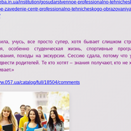
4eba.in.ua/institution/gosudarstvennoe-professionalno-tehniches
e-zavedenie-centr-professionalno-tehnicheskogo-obrazovaniya
/
:
ила, учусь, все просто супер, хотя бывает слишком стр
ся, особенно студенческая жизнь, спортивные прог
вания, походы на экскурсии. Сессию сдала, потому что у
двести родителей. Те кто хотят – знания получают, кто не х
вает.
»
ww.057.ua/catalog/full/18504/comments