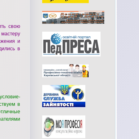
ить свою
 мастеру
ажения и
дились в
 условие-
ствуем в
отличные
вателями