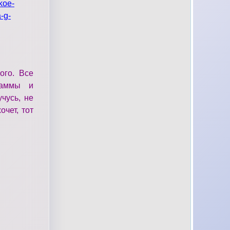
koe-
-g-
ого. Все
раммы и
чусь, не
очет, тот