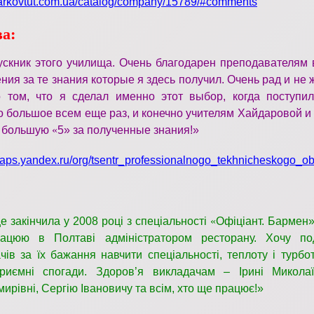
kharkovtut.com.ua/catalog/company/15789/#comments
а:
скник этого училища. Очень благодарен преподавателям 
ния за те знания которые я здесь получил. Очень рад и не
 том, что я сделал именно этот выбор, когда поступил
 большое всем еще раз, и конечно учителям Хайдаровой и 
 большую
«
5
»
за полученные знания!
»
/maps.yandex.ru/org/tsentr_professionalnogo_tekhnicheskogo
е закінчила у 2008 році з спеціальності
«
Офіціант. Бармен»
ацюю в Полтаві адміністратором ресторану. Хочу по
чів за їх бажання навчити спеціальності, теплоту і турбо
риємні спогади. Здоров’я викладачам – Ірині Миколаїв
ирівні, Сергію Івановичу та всім, хто ще працює!»