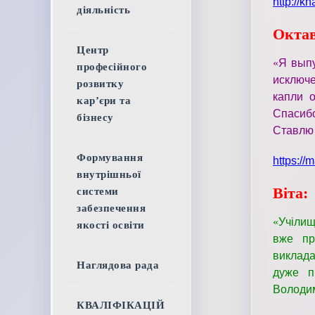
http://
діяльність
Октав
Центр
«
Я выпу
професійного
исключе
розвитку
капли о
кар’єри та
Спасибо
бізнесу
Ставлю
Формування
https:/
внутрішньої
Віта:
системи
забезпечення
«
Учілищ
якості освіти
вже пр
виклада
Наглядова рада
дуже п
Володим
КВАЛІФІКАЦІЙ