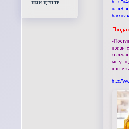
http://u
НИЙ ЦЕНТР
uchebno
harkova
Люда
«
Поступ
нравит
соревно
могу по
просижи
http://w