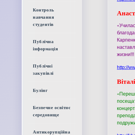
Контроль
Анаст
навчання
студентів
«
Учила
благод
Карпен
Публічна
наставл
інформація
жизни!!
Публічні
http://w
закупівлі
Вітал
Булінг
«
Переше
посещат
Безпечне освітнє
концер
середовище
препод
подружи
Антикорупційна