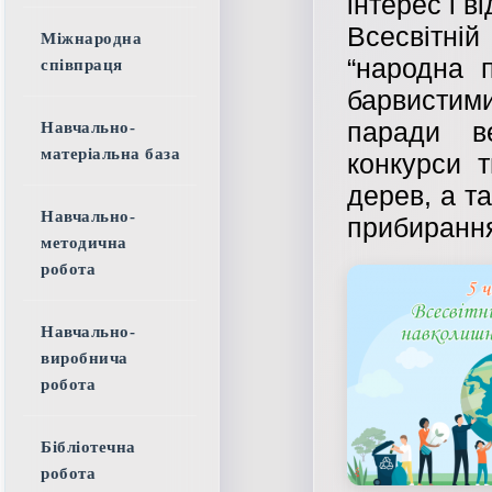
інтерес і ві
Всесвітні
Міжнародна
“народна 
співпраця
барвистим
паради ве
Навчально-
матеріальна база
конкурси т
дерев, а та
Навчально-
прибирання
методична
робота
Навчально-
виробнича
робота
Бібліотечна
робота