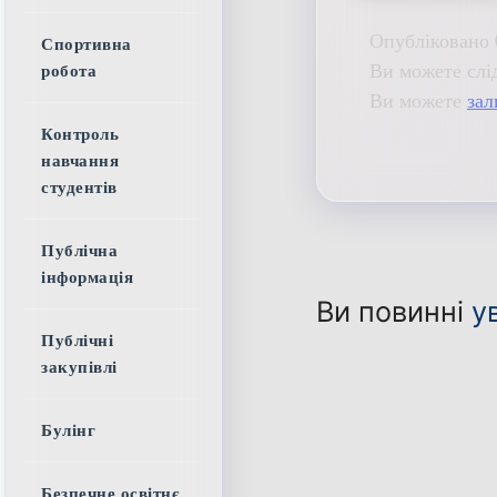
Опубліковано 
Спортивна
Ви можете слі
робота
Ви можете
зал
Контроль
навчання
студентів
Публічна
інформація
Ви повинні
у
Публічні
закупівлі
Булінг
Безпечне освітнє