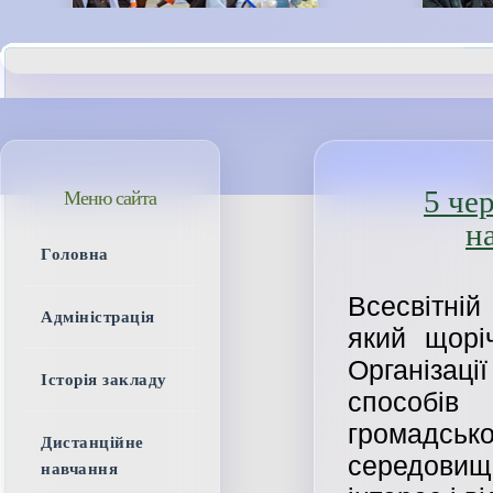
5 че
Меню сайта
н
Головна
Всесвітні
Адміністрація
який щорі
Організаці
Історія закладу
способі
громадсь
Дистанційне
середовищ
навчання