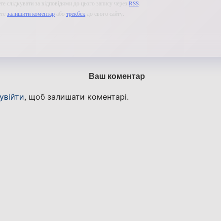
е слідкувати за відповідями до цього запису через
RSS
.
ете
залишити коментар
або
трекбек
до свого сайту.
Ваш коментар
увійти
, щоб залишати коментарі.