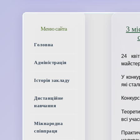
3 мі
Меню сайта
Головна
24 кві
Адміністрація
майстер
У конку
Історія закладу
які ста
Конкурс
Дистанційне
навчання
Теорети
всі уча
Міжнародна
співпраця
Практи