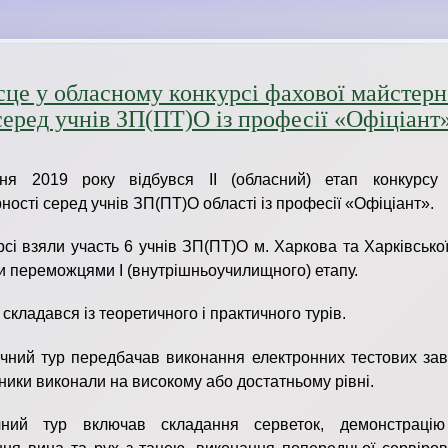
сце у обласному конкурсі фахової майстерн
серед учнів ЗП(ПТ)О із професії «Офіціант
тня 2019 року відбувся ІІ (обласний) етап конкурсу
ності серед учнів ЗП(ПТ)О області із професії «Офіціант».
рсі взяли участь 6 учнів ЗП(ПТ)О м. Харкова та Харківської
ли переможцями I (внутрішньоучилищного) етапу.
 складався із теоретичного і практичного турів.
чний тур передбачав виконання електронних тестових завд
сники виконали на високому або достатньому рівні.
чний тур включав складання серветок, демонстрацію