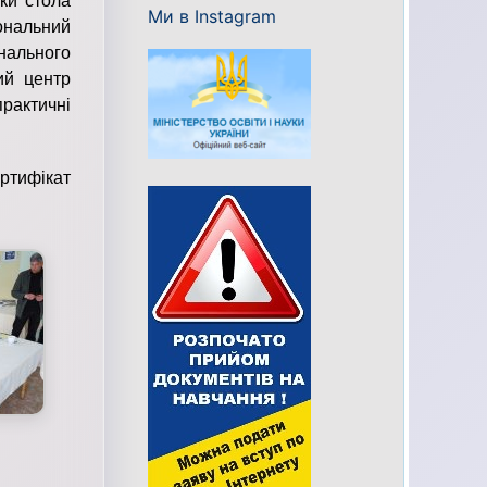
ки стола
Ми в Instagram
іональний
ального
ий центр
рактичні
ртифікат