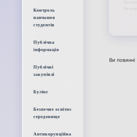
Ви может
Ви мож
Контроль
навчання
студентів
Публічна
інформація
Ви повинні
Публічні
закупівлі
Булінг
Безпечне освітнє
середовище
Антикорупційна