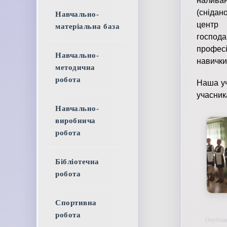
наливан
(снідан
Навчально-
центр 
матеріальна база
господа
професі
Навчально-
навички
методична
робота
Наша уч
учасник
Навчально-
виробнича
робота
Бібліотечна
робота
Спортивна
робота
Опублік