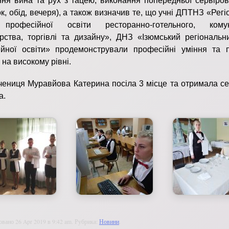
ня вина та рух з тацею, виконання попередньої сервіров
ок, обід, вечеря), а також визначив те, що учні ДПТНЗ «Рег
професійної освіти ресторанно-готельного, комун
рства, торгівлі та дизайну», ДНЗ «Ізюмський регіональн
йної освіти» продемонстрували професійні уміння та п
 на високому рівні.
ениця Муравйова Катерина посіла 3 місце та отримала се
а.
овано 26 Apr 2019 в 9:42 am. Рубрика:
Новини
.