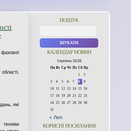
ПОШУК
ості
Пошук:
»
КАЛЕНДАР НОВИН
 фахової
Серпень 2026
Пн
Вт
Ср
Чт
Пт
Сб
Нд
 області,
1
2
3
4
5
6
7
8
9
10
11
12
13
14
15
16
17
18
19
20
21
22
23
24
25
26
27
28
29
30
ань, які
31
« Лип
 техніки
КОРИСНІ ПОСИЛАННЯ