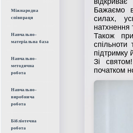
відкриває
Бажаємо в
Міжнародна
силах, ус
співпраця
натхнення 
Також при
Навчально-
матеріальна база
спільноти 
підтримку й
Навчально-
Зі святом
методична
початком н
робота
Навчально-
виробнича
робота
Бібліотечна
робота