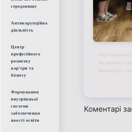
середовище
Антикорупційна
діяльність
Центр
Опубліковано 
професійного
розвитку
Ви можете слі
кар’єри та
Коментарі і пі
бізнесу
Формування
внутрішньої
системи
Коментарі за
забезпечення
якості освіти