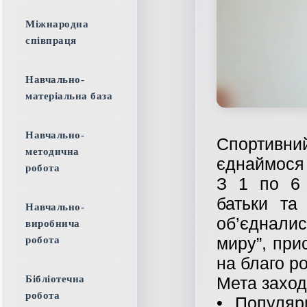
Міжнародна
співпраця
Навчально-
матеріальна база
Навчально-
Спортивн
методична
єднаймося 
робота
З 1 по 6 
батьки та
Навчально-
об’єдналис
виробнича
миру”, пр
робота
на благо ро
Мета заход
Бібліотечна
робота
• Популяр