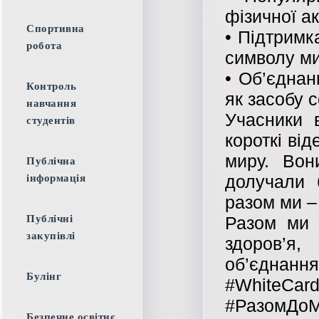
фізичної ак
Спортивна
• Підтримк
робота
символу ми
• Об’єднан
Контроль
як засобу с
навчання
Учасники 
студентів
короткі ві
миру. Вон
Публічна
долучали 
інформація
разом ми –
Разом ми 
Публічні
закупівлі
здоров’я
об’єднання
Булінг
#WhiteCar
#РазомДо
Безпечне освітнє