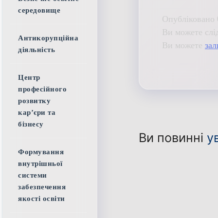
середовище
Опубліковано 
Ви можете слі
Антикорупційна
Ви можете
зал
діяльність
Центр
професійного
розвитку
кар’єри та
бізнесу
Ви повинні
у
Формування
внутрішньої
системи
забезпечення
якості освіти