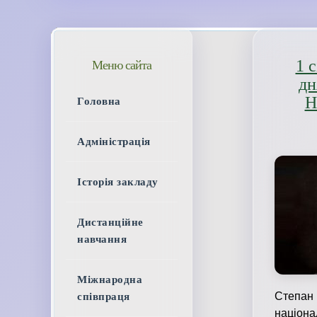
1 
Меню сайта
дн
Н
Головна
Адміністрація
Історія закладу
Дистанційне
навчання
Міжнародна
Степан 
співпраця
націона