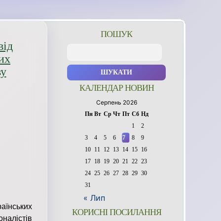
ПОШУК
від
Пошук:
их
ву
КАЛЕНДАР НОВИН
Серпень 2026
Пн
Вт
Ср
Чт
Пт
Сб
Нд
1
2
3
4
5
6
7
8
9
10
11
12
13
14
15
16
17
18
19
20
21
22
23
24
25
26
27
28
29
30
31
« Лип
раїнських
КОРИСНІ ПОСИЛАННЯ
оналістів