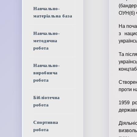
(бандер
Навчально-
ОУН(б) 
матеріальна база
На поча
Навчально-
з наци
методична
українс
робота
Та післ
українс
Навчально-
концтаб
виробнича
робота
Створен
проти н
Бібліотечна
1959 ро
робота
державн
Спортивна
Діяльні
робота
визволь