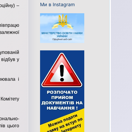
Ми в Instagram
юційну) –
співпрацю
залежної
купованій
 відбув у
оювала і
Комітету
онально-
лів цього