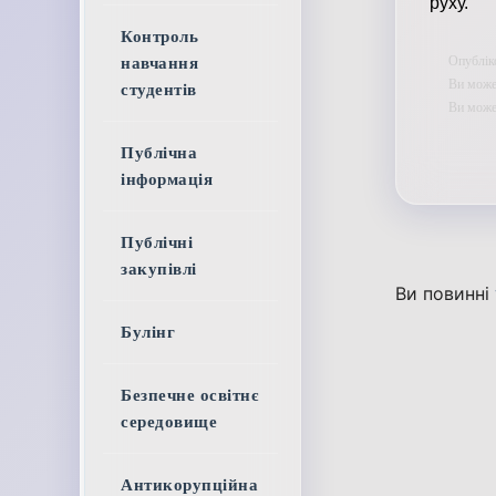
руху.
Контроль
Опублік
навчання
Ви может
студентів
Ви мож
Публічна
інформація
Публічні
закупівлі
Ви повинні
Булінг
Безпечне освітнє
середовище
Антикорупційна