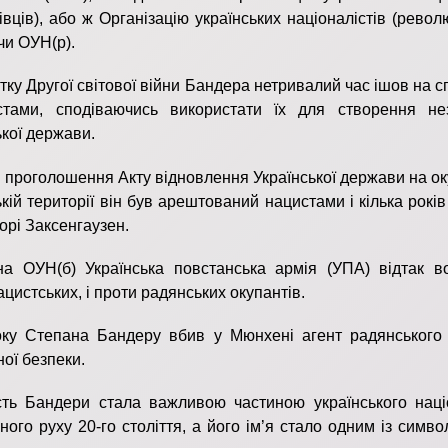
івців), або ж Організацію українських націоналістів (револ
чи ОУН(р).
тку Другої світової війни Бандера нетривалий час ішов на 
стами, сподіваючись використати їх для створення не
ької держави.
я проголошення Акту відновлення Української держави на о
ькій території він був арештований нацистами і кілька років
орі Заксенгаузен.
а ОУН(б) Українська повстанська армія (УПА) відтак в
ацистських, і проти радянських окупантів.
ку Степана Бандеру вбив у Мюнхені агент радянського 
ої безпеки.
сть Бандери стала важливою частиною українського наці
ного руху 20-го століття, а його ім’я стало одним із симво