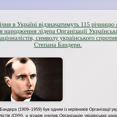
січня в Україні відзначатимуть 115 річницю 
я народження лідера Організації Українськ
аціоналістів, символу українського спроти
Степана Бандери.
Бандера (1909–1959) був одним із керівників Організації ук
лістів (ОУН), а згодом очолив Організацію українських наці