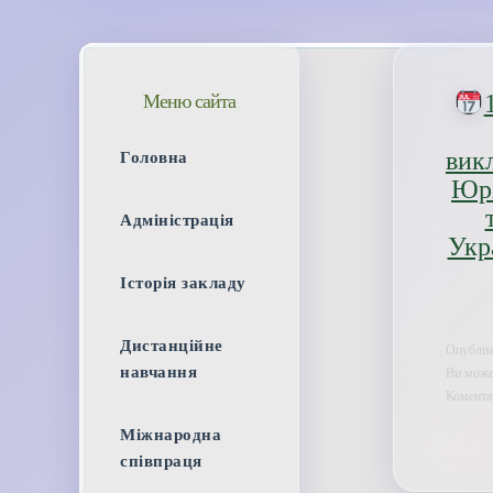
Меню сайта
вик
Головна
Юрі
Адміністрація
Укр
Історія закладу
Дистанційне
Опублік
навчання
Ви может
Коментар
Міжнародна
співпраця