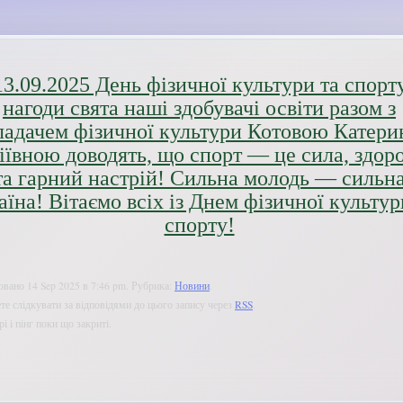
13.09.2025 День фізичної культури та спорту
нагоди свята наші здобувачі освіти разом з
ладачем фізичної культури Котовою Катер
ївною доводять, що спорт — це сила, здоро
та гарний настрій! Сильна молодь — сильн
аїна! Вітаємо всіх із Днем фізичної культур
спорту!
овано 14 Sep 2025 в 7:46 pm. Рубрика:
Новини
.
е слідкувати за відповідями до цього запису через
RSS
.
і і пінг поки що закриті.