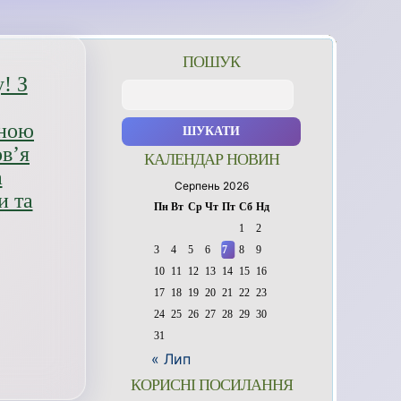
ПОШУК
! З
Пошук:
иною
в’я
КАЛЕНДАР НОВИН
а
Серпень 2026
и та
Пн
Вт
Ср
Чт
Пт
Сб
Нд
1
2
3
4
5
6
7
8
9
10
11
12
13
14
15
16
17
18
19
20
21
22
23
24
25
26
27
28
29
30
31
« Лип
КОРИСНІ ПОСИЛАННЯ