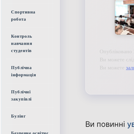
Спортивна
робота
Контроль
навчання
Опубліковано 
студентів
Ви можете слі
Ви можете
зал
Публічна
інформація
Публічні
закупівлі
Булінг
Ви повинні
у
Безпечне освітнє