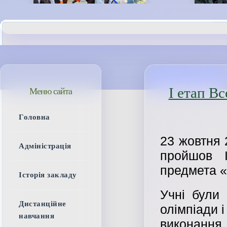
І етап В
Меню сайта
Головна
23 жовтня
Адміністрація
пройшов І
предмета «Хі
Історія закладу
Учні були
Дистанційне
олімпіади 
навчання
виконання