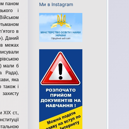
им паном
Ми в Instagram
ького і
Військом
етьманом
п’ятого в
»). Даний
 в межах
описували
орівською
) мали б
а Рада),
жави, яка
 також і
 захисту
ХІХ ст.,
ституції
нтальною