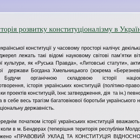
сторія розвитку конституціоналізму в Украї
української конституції у часовому просторі налічує декілька
 джерел лежать такі відомі науковому світові пам’ятки ві
ї культури, як «Руська Правда», «Литовські статути», акт
ої держави Богдана Хмельницького (зокрема «Березневі 
 Будучи органічною складовою історії націон
творення, історія українських конституцій (політико-прав
вки проектів конституцій, їхнє затвердження, дія та ін.) пев
а в себе весь трагізм багатовікової боротьби українського 
ціональну державність.
реднім початком історії українських конституцій вважають
, коли в м. Бендерах (теперішня територія республіки Молд
джено «ПРАВОВИЙ УКЛАД ТА КОНСТИТУЦІЯ ВІДНОСНО