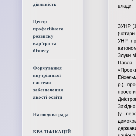
діяльність
влади.
Яскрав
Центр
ЗУНР (1
професійного
(чотири
розвитку
УНР пр
кар’єри та
автоном
бізнесу
Злуки в
Павла С
Формування
«Проек
внутрішньої
Ейхельм
системи
р.), пр
забезпечення
проекти
якості освіти
Дністро
Західно
(у пер
Наглядова рада
демокра
держави
КВАЛІФІКАЦІЙ
націон