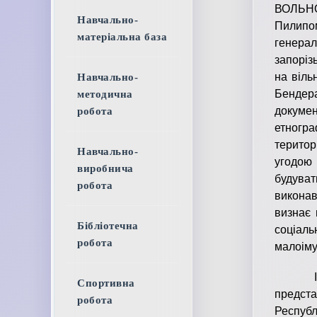
ВОЛЬНО
Навчально-
Пилипо
матеріальна база
генера
запоріз
на віль
Навчально-
Бендера
методична
докумен
робота
етногра
територ
Навчально-
угодою 
виробнича
будува
робота
виконав
визнає 
Бібліотечна
соціал
робота
малоім
Історія
Спортивна
предста
робота
Республ