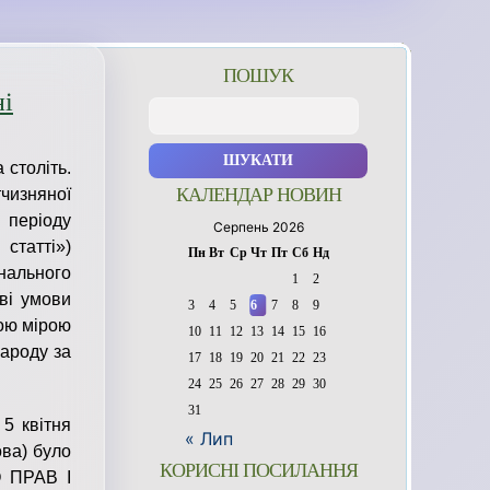
ПОШУК
ні
Пошук:
 століть.
КАЛЕНДАР НОВИН
тчизняної
и періоду
Серпень 2026
статті»)
Пн
Вт
Ср
Чт
Пт
Сб
Нд
ального
1
2
ові умови
3
4
5
6
7
8
9
ною мірою
10
11
12
13
14
15
16
народу за
17
18
19
20
21
22
23
24
25
26
27
28
29
30
31
 5 квітня
« Лип
ова) було
КОРИСНІ ПОСИЛАННЯ
 ПРАВ І