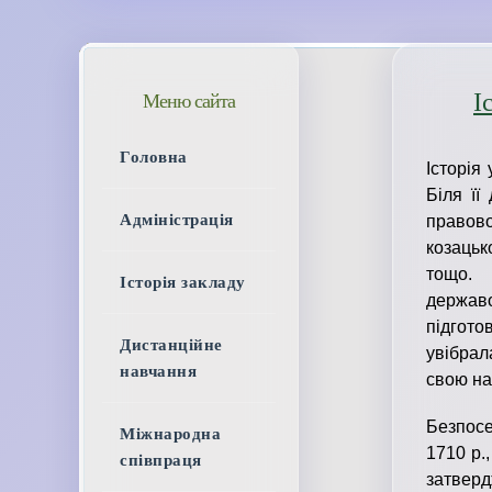
І
Меню сайта
Головна
Історія 
Біля її
Адміністрація
правово
козацьк
тощо.
Історія закладу
державо
підгото
Дистанційне
увібрал
навчання
свою на
Безпосе
Міжнародна
1710 р.
співпраця
затвер