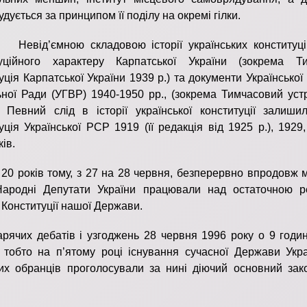
дується за принципом її поділу на окремі гілки.
ємною складовою історії українських конституцій
туційного характеру Карпатської України (зокрема Т
уція Карпатської України 1939 р.) та документи Української
ної Ради (УГВР) 1940-1950 рр., (зокрема Тимчасовий уст
. Певний слід в історії української конституції залиши
уція Української РСР 1919 (її редакція від 1925 р.), 1929
ів.
iв тому, з 27 на 28 червня, безперервно впродовж 
Народнi Депутати України працювали над остаточною р
 Конституції нашої Держави.
арячих дебатiв i узгоджень 28 червня 1996 року о 9 г
 тобто на п’ятому роцi iснування сучасної Держави Укра
х обранців проголосували за нині діючий основний зак