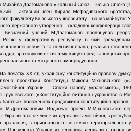
 Михайла Драгоманова «Вольный Союз – Вільна Спілка (188
зький – активний член Кирило Мефодіївського братства,
ого факультету Київського університету – бачив майбутнє У
ного державного утворення – складової конфедерації слов
в. Визначний учений М.Драгоманов пропонував реорга
у Росію у федеративну республіку, в якій громадяна
чені широкі особисті та політичні права, реально створено
ладдя, враховуючи як систему вищих представницьких орган
 регіонального та місцевого самоврядування.
атку ХХ ст., українську конституційно-правову думку
авлено проектами Конституції Миколи Міхновського («
амостійної України – Спілки народу українського», 190
 Грушевського («Конституційне питання і українство в Рос
і в багатьох положеннях продовжили конституційно-правові 
ні М.Драгомановим. Водночас проект М.Міхновського пе
є України власне лише як держави самостійної, з республ
правління, з оригінальною системою територіального у
том Президента України як керівника держави і голови ви