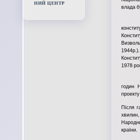
НИЙ ЦЕНТР
влада бу
Невід’
консти
Констит
Визволь
1944р.)
Констит
1978 рок
20 рок
годин 
проекту
Пiсля г
хвилин,
Народни
країни.