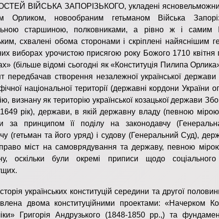
СТЕЙ ВІЙСЬКА ЗАПОРІЗЬКОГО, укладені ясновельможн
м Орликом, новообраним гетьманом Війська Запоріз
льною старшиною, полковниками, а рівно ж і самим 
ьким, схвалені обома сторонами і скріплені найяснішим г
них виборах урочистою присягою року Божого 1710 квітня 
х» (більше відомі сьогодні як «Конституція Пилипа Орлика
т передбачав створення незалежної української держави
фічної національної території (державні кордони України 
ію, визнану як територію української козацької держави Зб
1649 рік), держави, в якій державну владу (певною мірою
ти за принципом її поділу на законодавчу (Генеральн
чу (гетьман та його уряд) і судову (Генеральний Суд), дер
право міст на самоврядування та державу, певною мірою
ьну, оскільки були окремі приписи щодо соціального
ущих.
 українських конституцій середини та другої половини 
влена двома конституційними проектами: «Начерком Кон
іки» Григорія Андрузького (1848-1850 рр.,) та фундаме