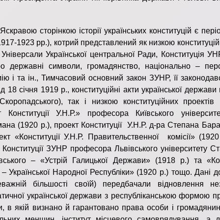
ою сторінкою історії українських конституцій є пері
917-1923 рр.), котрий представлений як низкою конституцій
 Універсали Української центральної Ради, Конституція УН
о державні символи, громадянство, національно – пер
ію і та ін., Тимчасовий основний закон ЗУНР, її законодав
ід 18 січня 1919 р., конституційні акти української держави
коропадського), так і низкою конституційних проектів 
т Конституції У.Н.Р.» професора Київського університ
ана (1920 р.), проект Конституції У.Н.Р. д-ра Степана Бар
оект «Конституції У.Н.Р. Правительственної комісії» (1920
 Конституції ЗУНР професора Львівського університету Ст
вського – «Устрій Галицької Держави» (1918 р.) та «Кон
 – Української Народної Республіки» (1920 р.) тощо. Дані 
еважній більшості своїй) передбачали відновлення не
тичної української держави з республіканською формою пр
, в якій визнано й гарантовано права особи і громадянин
альних меншин, інститут місцевого самоврядування, а 