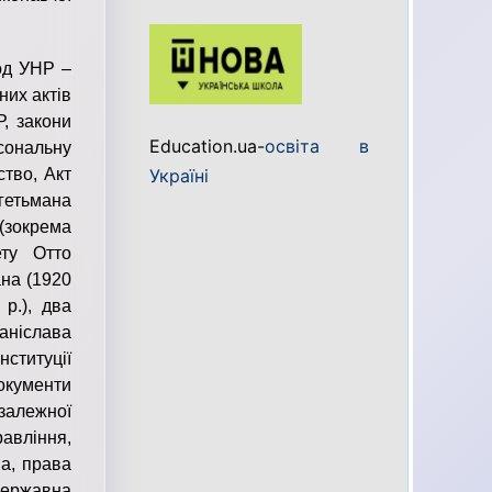
од УНР –
них актів
Р, закони
Education.ua-
освіта в
сональну
ство, Акт
Україні
 гетьмана
(зокрема
ету Отто
ана (1920
 р.), два
аніслава
ституції
документи
залежної
авління,
а, права
державна