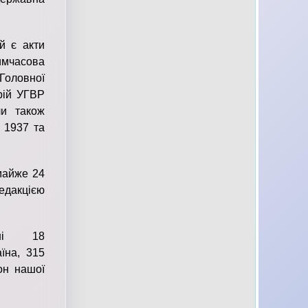
 є акти
имчасова
 Головної
рій УГВР
ли також
, 1937 та
майже 24
едакцією
одинi 18
їна, 315
он нашої