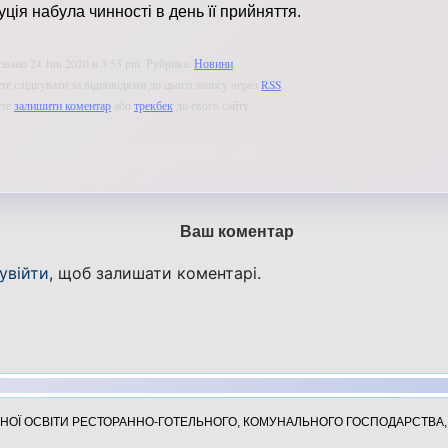
уція набула чинності в день її прийняття.
овано 24 Jun 2020 в 3:55 pm. Рубрика:
Новини
.
е слідкувати за відповідями до цього запису через
RSS
.
ете
залишити коментар
або
трекбек
до свого сайту.
Ваш коментар
увійти
, щоб залишати коментарі.
ОЇ ОСВІТИ РЕСТОРАННО-ГОТЕЛЬНОГО, КОМУНАЛЬНОГО ГОСПОДАРСТВА, Т