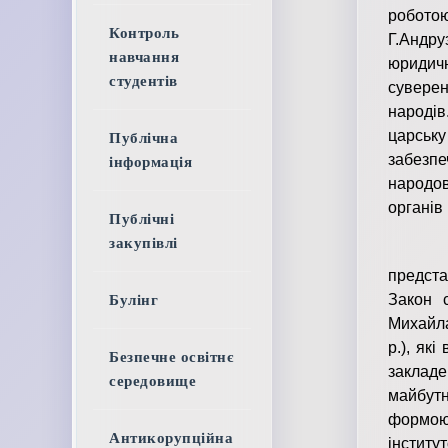
роботою
Контроль
Г.Андру
навчання
юридичн
студентів
суверен
народі
царськ
Публічна
забезпе
інформація
народов
органів
Публічні
закупівлі
На поч
предст
Закон с
Булінг
Михайла
р.), як
Безпечне освітнє
закладе
середовище
майбутн
формою 
Антикорупційна
інститу