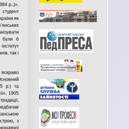
4 р.,)».
 студент
країни як
’янських
нізувати
м були б
 інститут
ів, так і
 яскраво
Основний
5 р.) та
ії», 1905
традиції,
редбачав
іканською
строю, з
конавчої