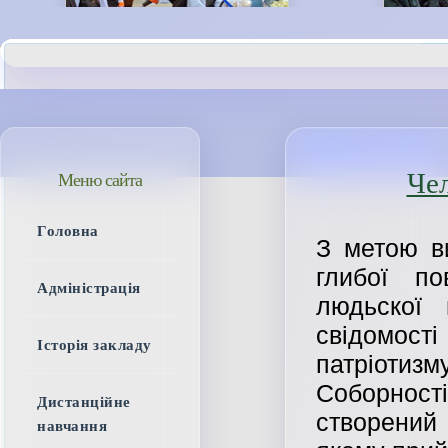
Че
Меню сайта
Головна
З метою в
глибої п
Адміністрація
людьскої 
свідомост
Історія закладу
патріоти
Соборності
Дистанційне
створени
навчання