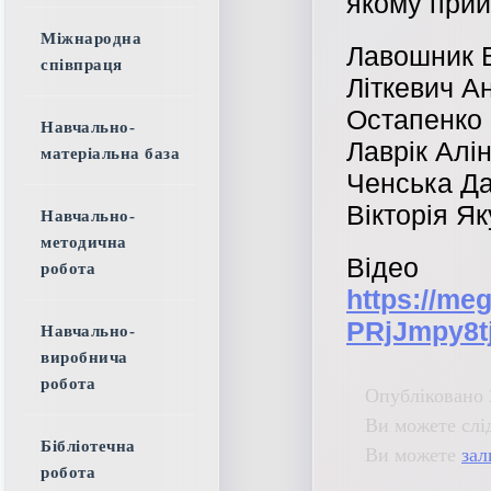
якому прий
Міжнародна
Лавошник В
співпраця
Літкевич А
Остапенко 
Навчально-
Лаврік Алі
матеріальна база
Ченська Да
Вікторія Я
Навчально-
методична
Віде
робота
https://me
PRjJmpy8
Навчально-
виробнича
робота
Опубліковано 
Ви можете слі
Бібліотечна
Ви можете
зал
робота