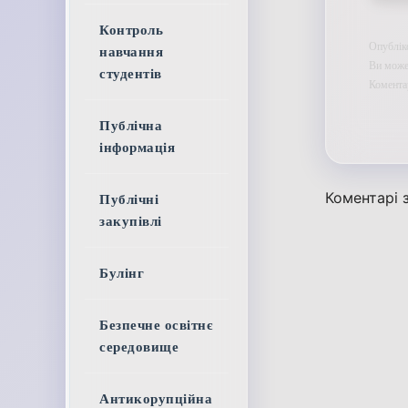
Контроль
Опубліко
навчання
Ви может
студентів
Коментар
Публічна
інформація
Коментарі з
Публічні
закупівлі
Булінг
Безпечне освітнє
середовище
Антикорупційна