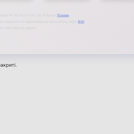
вано 04 Jul 2025 в 2:47 pm. Рубрика:
Новини
.
е слідкувати за відповідями до цього запису через
RSS
.
і і пінг поки що закриті.
акриті.