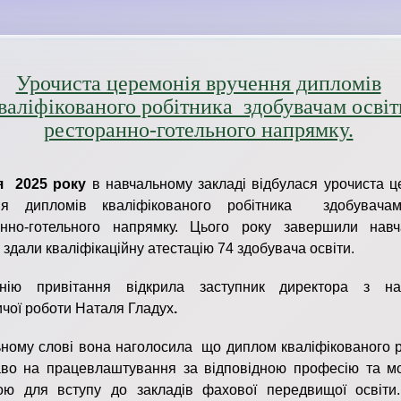
Урочиста церемонія вручення дипломів
валіфікованого робітника здобувачам освіт
ресторанно-готельного напрямку.
я
2025 року
в навчальному закладі відбулася урочиста ц
ня дипломів кваліфікованого робітника здобувачам
анно-готельного напрямку. Цього року завершили нав
 здали кваліфікаційну атестацію 74 здобувача освіти.
нію привітання відкрила заступник директора з на
чої роботи Наталя Гладух
.
ьному слові вона наголосила що диплом кваліфікованого р
аво на працевлаштування за відповідною професію та м
вою для вступу до закладів фахової передвищої освіти