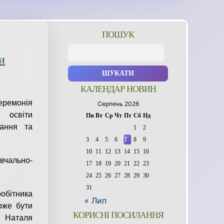
ПОШУК
Пошук:
и
КАЛЕНДАР НОВИН
еремонія
Серпень 2026
 освіти
Пн
Вт
Ср
Чт
Пт
Сб
Нд
чання та
1
2
3
4
5
6
7
8
9
10
11
12
13
14
15
16
вчально-
17
18
19
20
21
22
23
24
25
26
27
28
29
30
31
обітника
« Лип
оже бути
КОРИСНІ ПОСИЛАННЯ
. Наталя