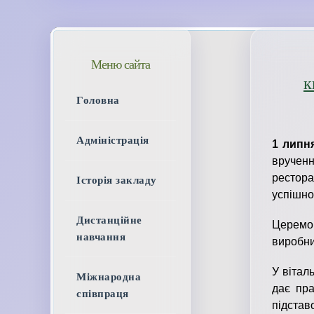
Меню сайта
к
Головна
Адміністрація
1
липн
вручен
рестор
Історія закладу
успішно
Дистанційне
Церемо
навчання
виробни
У вітал
Міжнародна
дає пр
співпраця
підста