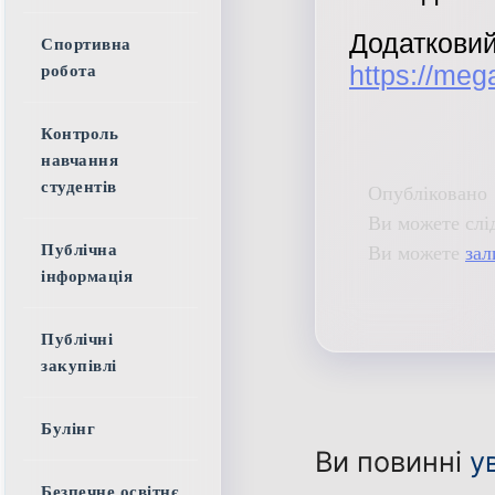
Додатковий
Спортивна
https://me
робота
Контроль
навчання
студентів
Опубліковано 
Ви можете слі
Ви можете
зал
Публічна
інформація
Публічні
закупівлі
Булінг
Ви повинні
у
Безпечне освітнє