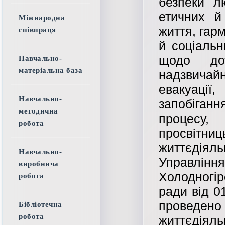
безпеки л
етичних й
Міжнародна
життя, гар
співпраця
й соціаль
щодо до
Навчально-
матеріальна база
надзвичай
евакуаці
Навчально-
запобіган
методична
процесу
робота
просвітн
життєдія
Навчально-
Управлі
виробнича
Холодногі
робота
ради від 0
проведено
Бібліотечна
робота
життєдіяль