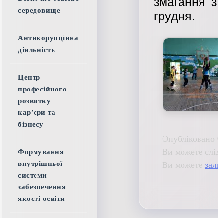
змагання з
середовище
грудня.
Антикорупційна
діяльність
Центр
професійного
розвитку
кар’єри та
бізнесу
Опубліковано 
Ви можете слі
Формування
Ви можете
зал
внутрішньої
системи
забезпечення
якості освіти