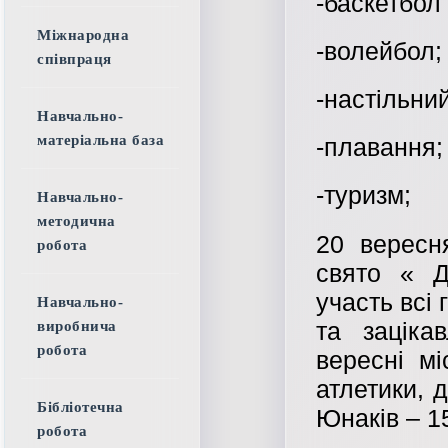
-баскетбол
Міжнародна
-волейбол;
співпраця
-настільний
Навчально-
матеріальна база
-плавання;
-туризм;
Навчально-
методична
20 вересн
робота
свято « Д
участь всі 
Навчально-
та заціка
виробнича
робота
вересні мі
атлетики, 
Бібліотечна
Юнаків – 15
робота