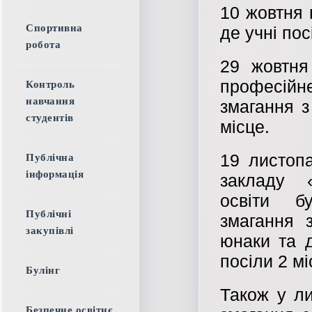
10 жовтня 
Спортивна
де учні пос
робота
29 жовтня
професійн
Контроль
навчання
змагання з
студентів
місце.
19 листоп
Публічна
інформація
закладу 
освіти бу
Публічні
змагання 
закупівлі
юнаки та д
посіли 2 мі
Булінг
Також у ли
Безпечне освітнє