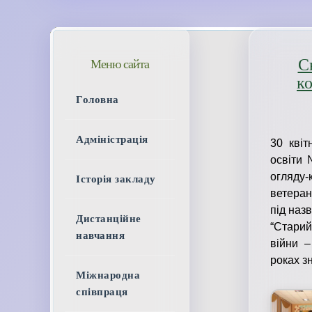
С
Меню сайта
ко
Головна
Адміністрація
30 квіт
освіти 
огляду-
Історія закладу
ветеран
під наз
Дистанційне
“Стари
навчання
війни –
роках з
Міжнародна
співпраця