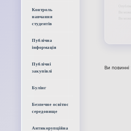
Опублік
Контроль
Ви может
навчання
Ви мож
студентів
Публічна
інформація
Публічні
Ви повинні
закупівлі
Булінг
Безпечне освітнє
середовище
Антикорупційна