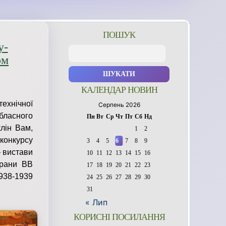
ПОШУК
у-
Пошук:
ом
КАЛЕНДАР НОВИН
ехнічної
Серпень 2026
бласного
Пн
Вт
Ср
Чт
Пт
Сб
Нд
клін Вам,
1
2
 конкурсу
3
4
5
6
7
8
9
— вистави
10
11
12
13
14
15
16
ерани ВВ
17
18
19
20
21
22
23
1938-1939
24
25
26
27
28
29
30
31
« Лип
КОРИСНІ ПОСИЛАННЯ