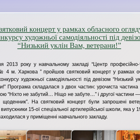
вятковий концерт у рамках обласного огляд
нкурсу художньої самодіяльності під девіз
“Низький уклін Вам, ветерани!”
ня 2013 року у навчальному закладі “Центр професійно-т
№ 4 м. Харкова ” пройшов святковий концерт у рамках о
конкурсу художньої самодіяльності під девізом “Низький у
и!” Програма складалася з двох частин: урочиста частина
вою “Ніхто
не забутий… Ніщо не забуте…” і другої частини 
й щоденник”. На святковий концерт були запрошені вет
 випускники 15-ої спеціальної артилерійської школи, яка у 
находилася у приміщенні навчального закладу.