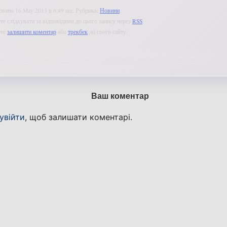
овано 16 May 2013 в 6:49 am. Рубрика:
Новини
.
е слідкувати за відповідями до цього запису через
RSS
.
ете
залишити коментар
або
трекбек
до свого сайту.
Ваш коментар
увійти
, щоб залишати коментарі.