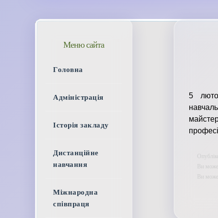
Меню сайта
Головна
5 люто
Адміністрація
навчаль
майстер
Історія закладу
професі
Дистанційне
Опубліко
навчання
Ви может
Ви мож
Міжнародна
співпраця