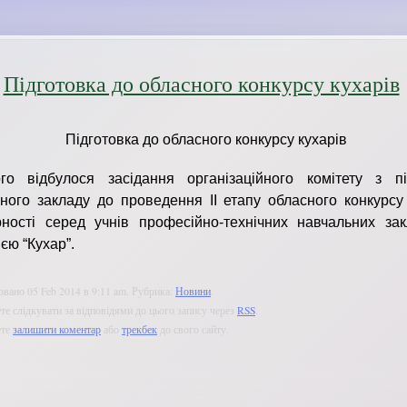
Підготовка до обласного конкурсу кухарів
Підготовка до обласного конкурсу кухарів
го відбулося засідання організаційного комітету з пі
ного закладу до проведення ІІ етапу обласного конкурсу
ності серед учнів професійно-технічних навчальних зак
єю “Кухар”.
вано 05 Feb 2014 в 9:11 am. Рубрика:
Новини
.
е слідкувати за відповідями до цього запису через
RSS
.
ете
залишити коментар
або
трекбек
до свого сайту.