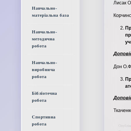
Лисак О.
Навчально-
матеріальна база
Корчинс
Пр
Навчально-
пр
методична
уч
робота
Допові
Навчально-
Дон О.Ф
виробнича
робота
Пр
ат
Бібліотечна
Допові
робота
Ткаченк
Спортивна
робота
Опублік