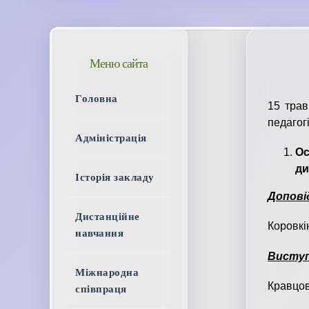
Меню сайта
Головна
15 тра
педагог
Адміністрація
Ос
ди
Історія закладу
Допові
Дистанційне
Коровкі
навчання
Виступ
Міжнародна
Кравцов
співпраця