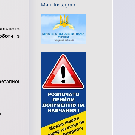
Ми в Instagram
чального
оботи з
оетапної
.