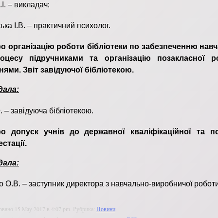
І. – викладач;
ька І.В. – практичний психолог.
о організацію роботи бібліотеки по забезпеченню нав
оцесу підручниками та організацію позакласної р
нями. Звіт завідуючої бібліотекою.
дала:
. – завідуюча бібліотекою.
о допуск учнів до державної кваліфікаційної та п
естації.
дала:
о О.В. – заступник директора з навчально-виробничої роботи
овано 15 May 2017 в 4:07 pm. Рубрика:
Новини
.