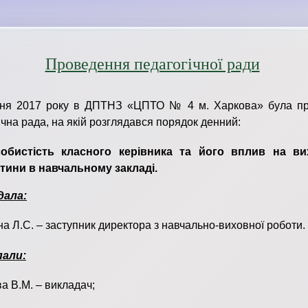
Проведення педагогічної ради
вня 2017 року в ДПТНЗ «ЦПТО № 4 м. Харкова» була п
ічна рада, на якій розглядався порядок денний:
обистість класного керівника та його вплив на ви
тини в навчальному закладі.
дала:
на Л.С. – заступник директора з навчально-виховної роботи.
али:
а В.М. – викладач;