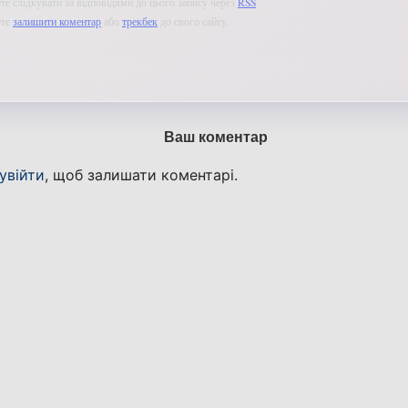
е слідкувати за відповідями до цього запису через
RSS
.
ете
залишити коментар
або
трекбек
до свого сайту.
Ваш коментар
увійти
, щоб залишати коментарі.