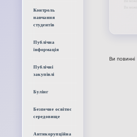
Ви может
Ви мож
Контроль
навчання
студентів
Публічна
інформація
Ви повинні
Публічні
закупівлі
Булінг
Безпечне освітнє
середовище
Антикорупційна