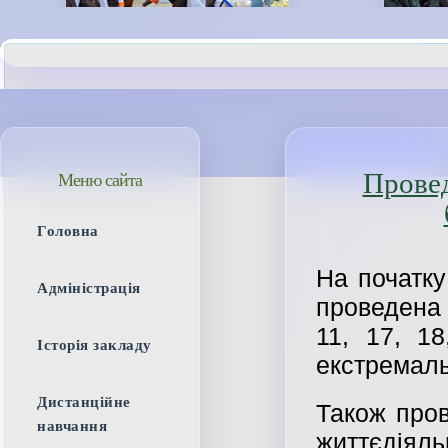
Провед
Меню сайта
Головна
На початку
Адміністрація
проведена 
11, 17, 1
Історія закладу
екстремаль
Дистанційне
Також пров
навчання
життєдіяльн