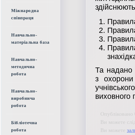
здійснюють
Міжнародна
співпраця
Правила
Правила
Навчально-
Правила
матеріальна база
Правил
знахідк
Навчально-
методична
Та надано 
робота
з охорони
учнівсько
Навчально-
виховного п
виробнича
робота
Опубліковано 
Ви можете слі
Бібліотечна
Ви можете
зал
робота