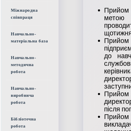
Прийом 
Міжнародна
метою п
співпраця
провод
щотижня 
Навчально-
Прийом
матеріальна база
підприєм
до нав
Навчально-
службо
методична
керівн
робота
дирек
заступн
Навчально-
Прийом 
виробнича
директо
робота
після по
Прийом
Бібліотечна
викладач
робота