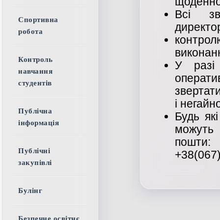
щоденно 
Всі зв
Спортивна
директор
робота
контро
виконан
Контроль
У разі
навчання
операт
студентів
звертат
і негайно
Публічна
Будь як
інформація
можуть 
пошти
Публічні
+38(067
закупівлі
Булінг
Безпечне освітнє