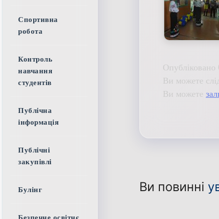
Спортивна
робота
Контроль
Опубліковано 
навчання
Ви можете слі
студентів
Ви можете
зал
Публічна
інформація
Публічні
закупівлі
Ви повинні
у
Булінг
Безпечне освітнє