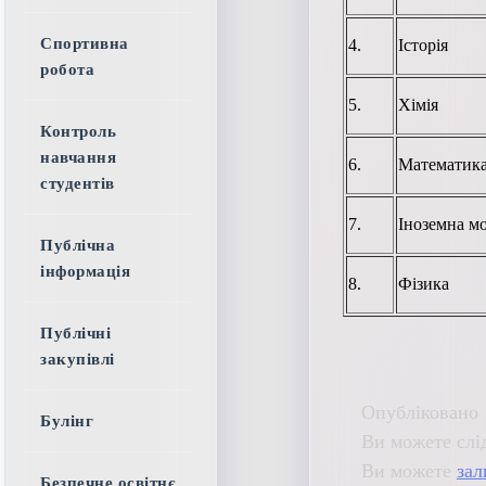
Спортивна
4.
Історія
робота
5.
Хімія
Контроль
навчання
6.
Математик
студентів
7.
Іноземна мо
Публічна
інформація
8.
Фізика
Публічні
закупівлі
Опубліковано 
Булінг
Ви можете слі
Ви можете
зал
Безпечне освітнє