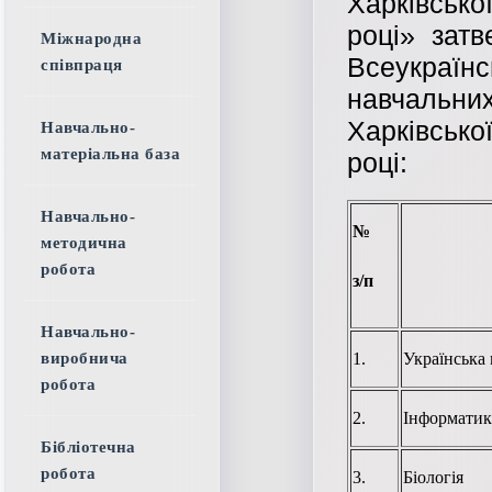
Харківськ
році» зат
Міжнародна
Всеукраї
співпраця
навчальни
Харківськ
Навчально-
матеріальна база
році:
Навчально-
№
методична
робота
з/п
Навчально-
виробнича
1.
Українська 
робота
2.
Інформатик
Бібліотечна
робота
3.
Біологія