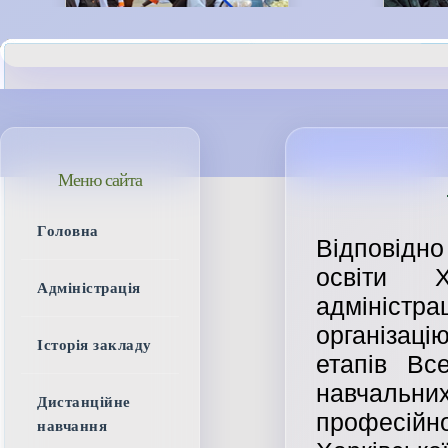
Меню сайта
Головна
Відповідн
освіти Х
Адміністрація
адмініст
організац
Історія закладу
етапів Все
навчальн
Дистанційне
професійн
навчання