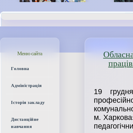
Обласна
Меню сайта
праців
Головна
Адміністрація
19 грудн
професійн
Історія закладу
комунально
м. Харкова
Дистанційне
педагог
навчання