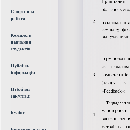
Привітанн
обласної мето
Спортивна
робота
2
ознайомлен
семінару, фік
Контроль
від учасників 
навчання
студентів
Термінологіч
Публічна
як складова
інформація
3
компетентні
(лекція з
Публічні
«Feedback»)
закупівлі
Формування
майстерност
Булінг
4
вдосконале
методів навча
Безпечне освітнє