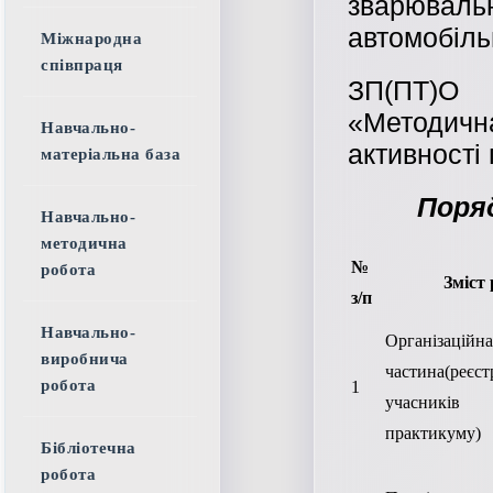
зварюва
автомобіль
Міжнародна
співпраця
ЗП(ПТ)О 
«Методичн
Навчально-
активності 
матеріальна база
Поря
Навчально-
методична
№
робота
Зміст
з/п
Навчально-
Організаційна
виробнича
частина(реєст
робота
1
учасників
практикуму)
Бібліотечна
робота