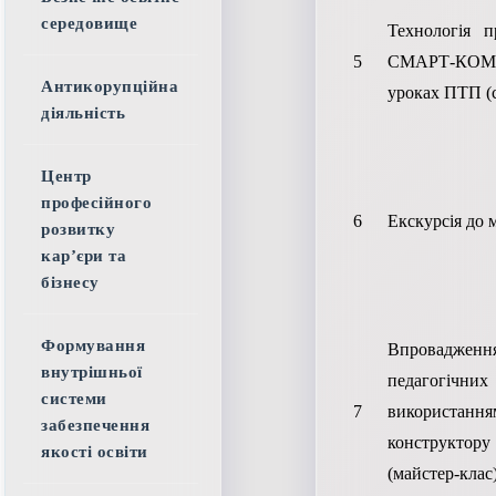
середовище
Технологія 
5
СМАРТ-КО
Антикорупційна
уроках ПТП (
діяльність
Центр
професійного
6
Екскурсія до 
розвитку
кар’єри та
бізнесу
Формування
Впроваджен
внутрішньої
педагогічних
системи
7
використання
забезпечення
конструктору
якості освіти
(майстер-клас