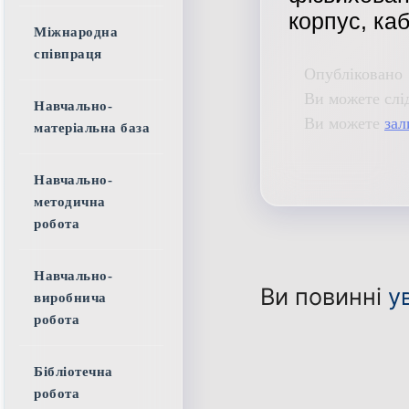
корпус, каб
Міжнародна
співпраця
Опубліковано 
Ви можете слі
Навчально-
Ви можете
зал
матеріальна база
Навчально-
методична
робота
Навчально-
Ви повинні
у
виробнича
робота
Бібліотечна
робота