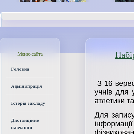
Набі
Меню сайта
Головна
З 16 вере
Адміністрація
учнів для 
атлетики та
Історія закладу
Для запису
Дистанційне
інформац
навчання
фізвихова