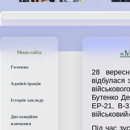
«М
Меню сайта
Головна
28 верес
відбулася 
Адміністрація
військовог
Бутенко Де
Історія закладу
ЕР-21, В-
військовий
Дистанційне
навчання
Під час зус