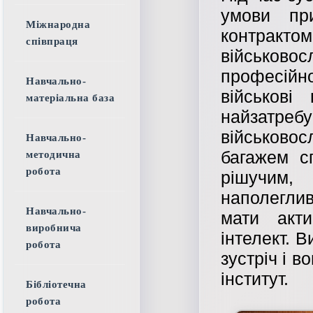
умови пр
Міжнародна
контракт
співпраця
військо
професійно
Навчально-
військові
матеріальна база
найзатр
військово
Навчально-
багажем с
методична
робота
рішучим, 
наполегли
Навчально-
мати акти
виробнича
інтелект. 
робота
зустріч і в
інститут.
Бібліотечна
робота