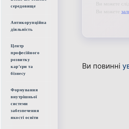
Ви можете слі
середовище
Ви можете
зал
Антикорупційна
діяльність
Центр
професійного
розвитку
Ви повинні
у
кар’єри та
бізнесу
Формування
внутрішньої
системи
забезпечення
якості освіти