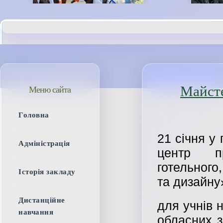
Майсте
Меню сайта
Головна
21 січня у
Адміністрація
центр пр
готельного
Історія закладу
та дизайну
Дистанційне
для учнів 
навчання
обласних з