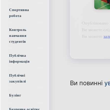
Спортивна
робота
Опубліковано 
Ви можете слі
Контроль
Ви можете
зал
навчання
студентів
Публічна
інформація
Публічні
Ви повинні
у
закупівлі
Булінг
Безпечне освітнє