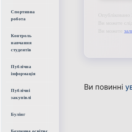
Спортивна
Опубліковано 
робота
Ви можете слі
Ви можете
зал
Контроль
навчання
студентів
Публічна
інформація
Ви повинні
у
Публічні
закупівлі
Булінг
Безпечне освітнє