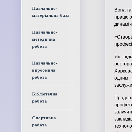
Навчально-
Вона та
матеріальна база
працюю
динаміч
Навчально-
«Створ
методична
професі
робота
Як відм
Навчально-
рестора
виробнича
Харкова
робота
одним 
заслужи
Бібліотечна
Продовж
робота
професі
залучит
Спортивна
закладі
робота
технол