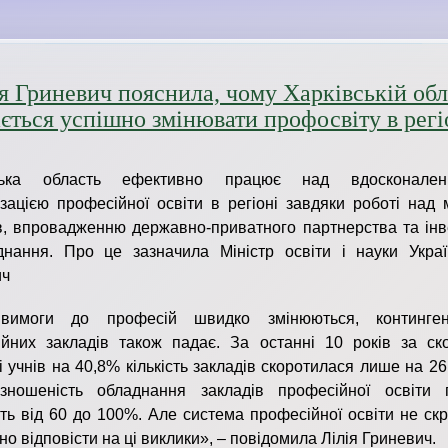
я Гриневич пояснила, чому Харківській обл
ється успішно змінювати профосвіту в регі
вська область ефективно працює над вдосконале
зацією професійної освіти в регіоні завдяки роботі над
в, впровадженню державно-приватного партнерства та інв
нання. Про це зазначила Міністр освіти і науки Украї
ич
вимоги до професій швидко змінюються, континген
йних закладів також падає. За останні 10 років за ск
ті учнів на 40,8% кількість закладів скоротилася лише на 2
зношеність обладнання закладів професійної освіти 
ть від 60 до 100%. Але система професійної освіти не ск
но відповісти на ці виклики», – повідомила Лілія Гриневич.