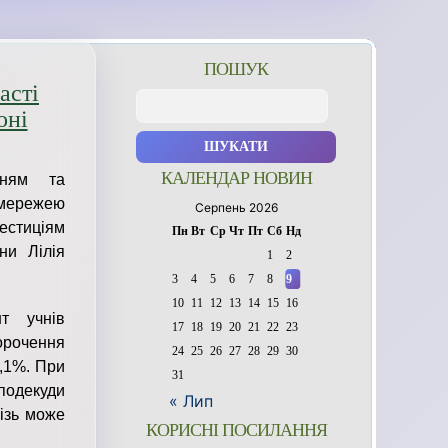
ПОШУК
асті
Пошук:
оні
КАЛЕНДАР НОВИН
нням та
 мережею
Серпень 2026
естиціям
Пн
Вт
Ср
Чт
Пт
Сб
Нд
ни Лілія
1
2
3
4
5
6
7
8
9
10
11
12
13
14
15
16
т учнів
17
18
19
20
21
22
23
орочення
24
25
26
27
28
29
30
6,1%. При
31
подекуди
« Лип
різь може
КОРИСНІ ПОСИЛАННЯ