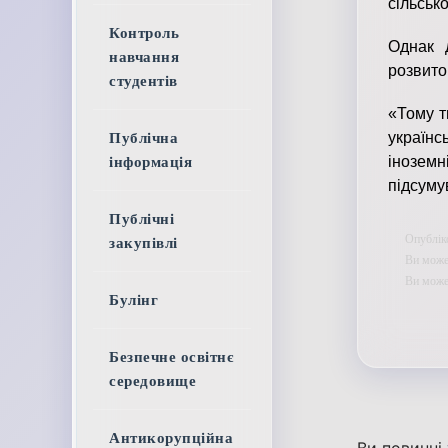
сільськ
Контроль
Однак д
навчання
розвито
студентів
«Тому т
українс
Публічна
іноземн
інформація
підсуму
Публічні
Опубліко
закупівлі
Ви может
Ви мож
Булінг
Безпечне освітнє
середовище
Антикорупційна