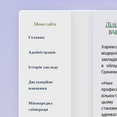
Лілі
Меню сайта
вда
Головна
Харкі
Адміністрація
модерні
закладі
в облад
Історія закладу
Гринев
Дистанційне
«Нині 
навчання
професі
кількос
цьому 
Міжнародна
станови
співпраця
адекват