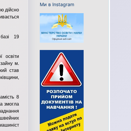
Ми в Instagram
ою дійсно
ивається
 базі 19
ї освіти
изайну м.
кий став
ківщини,
амість 8
на змогла
ладнання
 швейних
машиніст