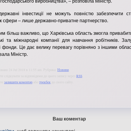
огосподарського виробництва», – розповіла Міністр.
ержавні інвестиції не можуть повністю забезпечити ст
к сфери – лише державно-приватне партнерство.
им більш важливо, що Харківська область змогла привабит
ькі та міжнародні компанії для навчання робітників. Зал
і фонди. Це дає велику перевагу порівняно з іншими обла
вала Міністр.
вано 24 Jul 2018 в 11:55 am. Рубрика:
Новини
.
е слідкувати за відповідями до цього запису через
RSS
.
ете
залишити коментар
або
трекбек
до свого сайту.
Ваш коментар