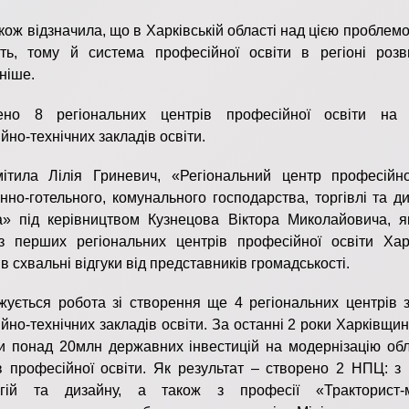
кож відзначила, що в Харківській області над цією проблем
ть, тому й система професійної освіти в регіоні розв
ніше.
ено 8 регіональних центрів професійної освіти на
йно-технічних закладів освіти.
ітила Лілія Гриневич, «Регіональний центр професійно
нно-готельного, комунального господарства, торгівлі та д
» під керівництвом Кузнецова Віктора Миколайовича, я
з перших регіональних центрів професійної освіти Хар
в схвальні відгуки від представників громадськості.
ується робота зі створення ще 4 регіональних центрів з
йно-технічних закладів освіти. За останні 2 роки Харківщи
и понад 20млн державних інвестицій на модернізацію об
в професійної освіти. Як результат – створено 2 НПЦ: з
огій та дизайну, а також з професії «Тракторист-