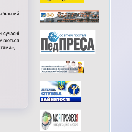
абільний
и сучасні
учаються
стями», –