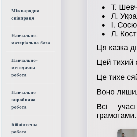
Т. Шевч
Міжнародна
Л. Укра
співпраця
І. Сосю
Л. Кост
Навчально-
матеріальна база
Ця казка д
Навчально-
Цей тихий 
методична
робота
Це тихе с
Воно лишил
Навчально-
виробнича
Всі учас
робота
грамотами.
Бібліотечна
робота