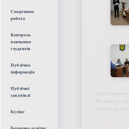
Спортивна
робота
Контроль
навчання
студентів
Публічна
інформація
Публічні
Опубліковано 
закупівлі
Ви можете слі
Коментарі і пі
Булінг
Безпечне освітнє