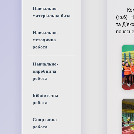
Навчально-
Команда
матеріальна база
(гр.6),
та Д’як
почесне
Навчально-
методична
робота
Навчально-
виробнича
робота
Бібліотечна
робота
Спортивна
робота