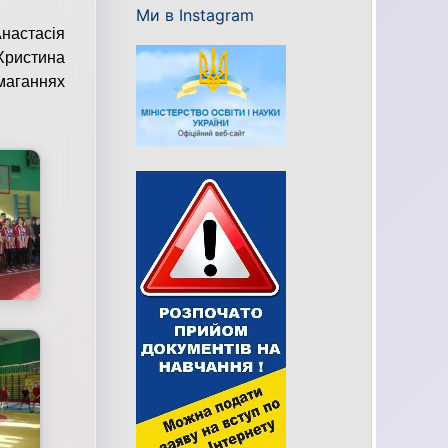
Ми в Instagram
настасія
 Христина
змаганнях