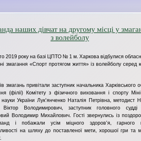
нда наших дівчат на другому місці у змага
з волейболу
го 2019 року на базі ЦПТО № 1 м. Харкова відбулися обласн
ні змагання «Спорт протягом життя» із волейболу серед ю
ів змагань привітали заступник начальника Харківського 
ння (філії) Комітету з фізичного виховання і спорту Мін
і науки України Лук’янченко Наталія Петрівна, методист
н Віктор Володимирович, заступник головного судді
вий Володимир Михайлович. Гості звернулись із поздор
анд і побажали усім міцного здоров’я, гарного н
ливості на шляху до поставленої мети, хорошої гри та м
.