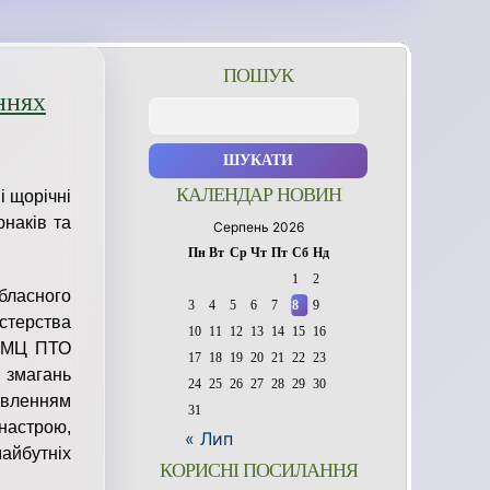
ПОШУК
ннях
Пошук:
КАЛЕНДАР НОВИН
і щорічні
наків та
Серпень 2026
Пн
Вт
Ср
Чт
Пт
Сб
Нд
1
2
обласного
3
4
5
6
7
8
9
істерства
10
11
12
13
14
15
16
 НМЦ ПТО
17
18
19
20
21
22
23
 змагань
24
25
26
27
28
29
30
овленням
31
астрою,
« Лип
айбутніх
КОРИСНІ ПОСИЛАННЯ