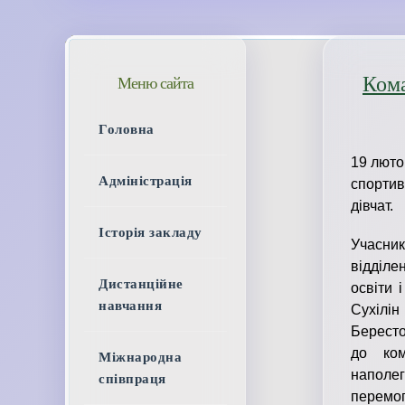
Кома
Меню сайта
Головна
19 люто
Адміністрація
спортив
дівчат.
Історія закладу
Учасник
відділе
Дистанційне
освіти 
навчання
Сухілі
Бересто
до ком
Міжнародна
наполег
співпраця
перемог