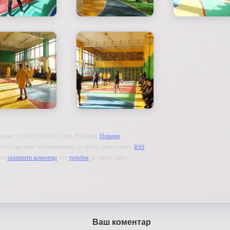
овано 21 Feb 2019 в 3:12 pm. Рубрика:
Новини
.
е слідкувати за відповідями до цього запису через
RSS
.
ете
залишити коментар
або
трекбек
до свого сайту.
Ваш коментар