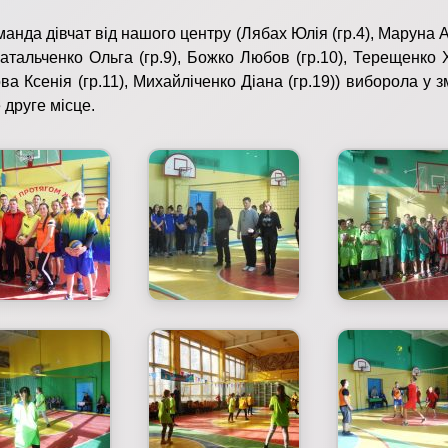
 дівчат від нашого центру (Лябах Юлія (гр.4), Маруна А
 Натальченко Ольга (гр.9), Божко Любов (гр.10), Терещенко
ова Ксенія (гр.11), Михайліченко Діана (гр.19)) виборола у 
 друге місце.