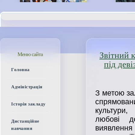
Звітний 
Меню сайта
під дев
Головна
Адміністрація
З метою за
спрямова
Історія закладу
культури,
любові д
Дистанційне
виявленн
навчання