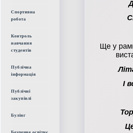
Д
Спортивна
С
робота
Контроль
навчання
Ще у рам
студентів
вист
Публічна
Літ
інформація
І 
Публічні
закупівлі
Тор
Булінг
Ц
Безпечне освітнє