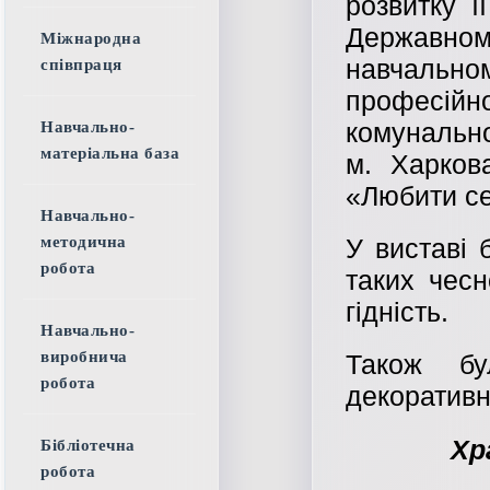
розвитку ї
Державн
Міжнародна
навчальн
співпраця
професійн
комунально
Навчально-
матеріальна база
м. Харков
«Любити се
Навчально-
методична
У виставі 
робота
таких чесн
гідність.
Навчально-
виробнича
Також бу
робота
декоративно
Хр
Бібліотечна
робота