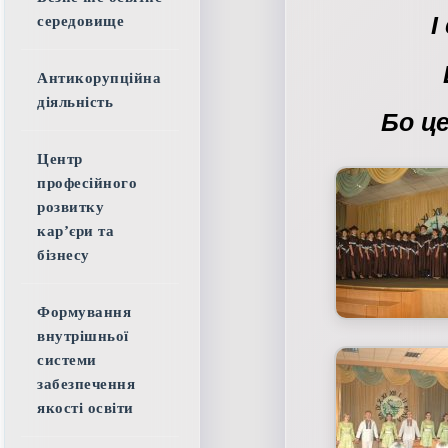
І
середовище
Антикорупційна
діяльність
Бо ц
Центр
професійного
розвитку
кар’єри та
бізнесу
Формування
внутрішньої
системи
забезпечення
якості освіти