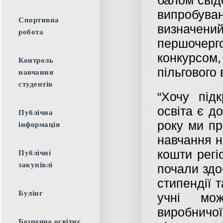
балом свідо
випробуван
Спортивна
визначен
робота
першочер
конкурсом
Контроль
пільгового 
навчання
студентів
“Хочу під
освіта є д
Публічна
року ми пр
інформація
навчання н
кошти регі
Публічні
закупівлі
почали здо
стипендії 
Булінг
учні мож
виробнич
Безпечне освітнє