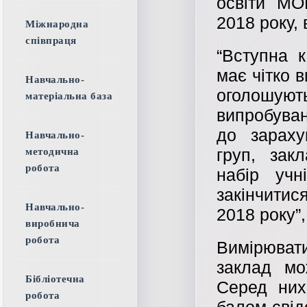
освіти МО
2018 року, 
Міжнародна
співпраця
“Вступна 
має чітко 
Навчально-
оголошують
матеріальна база
випробува
до зараху
Навчально-
груп, зак
методична
робота
набір учн
закінчитис
Навчально-
2018 року”,
виробнича
робота
Вимірюва
заклад мо
Бібліотечна
Серед них
робота