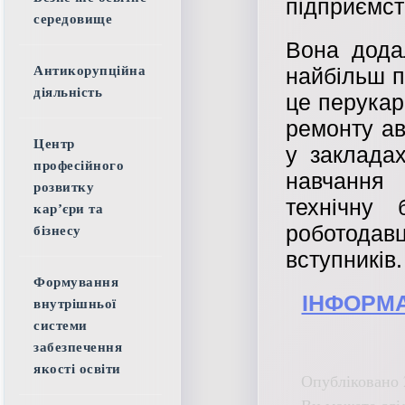
підприємст
середовище
Вона дода
найбільш п
Антикорупційна
діяльність
це перукар
ремонту ав
Центр
у закладах
професійного
навчання
розвитку
технічну 
кар’єри та
роботодавц
бізнесу
вступників.
Формування
ІНФОРМА
внутрішньої
системи
забезпечення
якості освіти
Опубліковано 