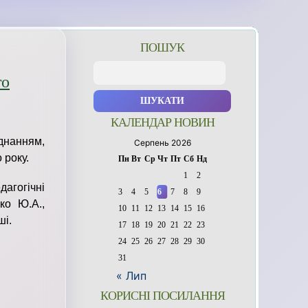
ПОШУК
Пошук:
го
КАЛЕНДАР НОВИН
днанням,
Серпень 2026
 року.
Пн
Вт
Ср
Чт
Пт
Сб
Нд
1
2
агогічні
3
4
5
6
7
8
9
нко Ю.А.,
10
11
12
13
14
15
16
ші.
17
18
19
20
21
22
23
24
25
26
27
28
29
30
31
« Лип
КОРИСНІ ПОСИЛАННЯ