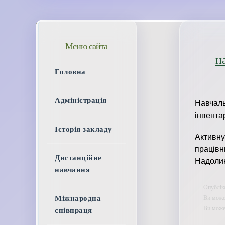
Меню сайта
н
Головна
Адміністрація
Навчаль
інвента
Історія закладу
Активну
працівн
Дистанційне
Надолина
навчання
Опубліко
Ви может
Міжнародна
Ви мож
співпраця