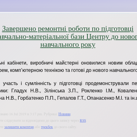
Завершено ремонтні роботи по підготовці
авчально-матеріальної бази Центру до ново
навчального року
ні кабінети, виробничі майстерні оновилися новим обла
рем, комп’ютерною технікою та готові до нового навчального
 участь і сумлінність у підготовці продемонстрували пед
ики: Гладух Н.В., Зілінська З.П., Рокленко І.М., Ковале
 Н.В., Горбатенко П.П., Гепалов Г.Т., Опанасенко М.І. та ін.
вано 16 Jul 2019 в 3:17 pm. Рубрика:
Новини
.
е слідкувати за відповідями до цього запису через
RSS
.
ете
залишити коментар
або
трекбек
до свого сайту.