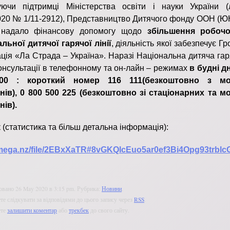
уючи підтримці Міністерства освіти і науки України (
020 № 1/11-2912), Представництво Дитячого фонду ООН (Ю
і надало фінансову допомогу щодо
збільшення робочо
льної дитячої гарячої лінії
, діяльність якої забезпечує Г
ація «Ла Страда – Україна». Наразі Національна дитяча гар
онсультації в телефонному та он-лайн – режимах
в будні дн
.00 : короткий номер 116 111(безкоштовно з мо
ів), 0 800 500 225 (безкоштовно зі стаціонарних та м
ів).
 (статистика та більш детальна інформація):
/mega.nz/file/2EBxXaTR#8vGKQlcEuo5ar0ef3Bi4Opg93trbl
овано 26 May 2020 в 3:15 pm. Рубрика:
Новини
.
е слідкувати за відповідями до цього запису через
RSS
.
ете
залишити коментар
або
трекбек
до свого сайту.