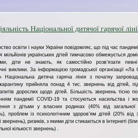
іяльність Національної дитячої гарячої лін
рство освіти і науки України повідомляє, що під час пандем
я мільйонів українських дітей тимчасово обмежується дом
ами, діти не знають, як самостійно розв’язати певні
чні виклики. За інформацією громадської організації «Ла
а» Національна дитяча гаряча лінія з початку запрова
 карантину прийняла понад 4 тис. звернень від дітей, під
апитів дорослих щодо дітей. Більшість звернень тісно по
нням пандемії COVID-19 та стосуються насильства і жо
ення з дітьми у власних родинах (40% від загальної к
ь), проблем із психологічним здоров’ям дітей (20% від з
і звернень), ризиків, з якими діти стикаються в Інтернеті (бл
льної кількості звернень) .