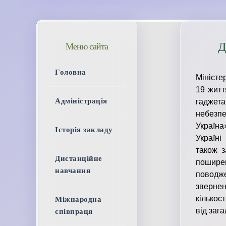
Д
Меню сайта
Головна
Міністе
19 житт
Адміністрація
гаджет
небезпе
Україн
Історія закладу
Україні
також з
Дистанційне
пошире
навчання
поводж
звернен
кількост
Міжнародна
від зага
співпраця