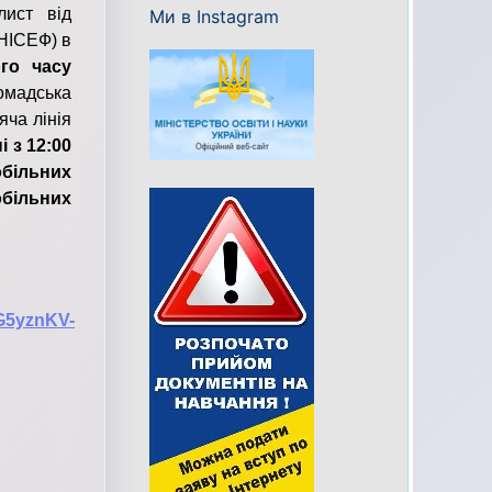
лист від
Ми в Instagram
НІСЕФ) в
го часу
ромадська
яча лінія
і з 12:00
більних
обільних
cG5yznKV-