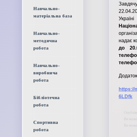
Завдяч
Навчально-
22.04.2
матеріальна база
Україн
Націона
організ
Навчально-
надає к
методична
до 20
робота
телефон
телефон
Навчально-
виробнича
Додаток
робота
https:/
6LDfk
Бібліотечна
робота
Опублік
Ви может
Спортивна
Ви мож
робота