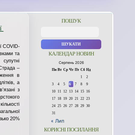
ПОШУК
ії
Пошук:
ії COVID-
КАЛЕНДАР НОВИН
івками та
 супутні
Серпень 2026
 Страда –
Пн
Вт
Ср
Чт
Пт
Сб
Нд
дження в
1
2
літків, а
3
4
5
6
7
8
9
в’язані з
10
11
12
13
14
15
16
рстокого
17
18
19
20
21
22
23
ількості
24
25
26
27
28
29
30
агальної
31
изько 20%
« Лип
КОРИСНІ ПОСИЛАННЯ