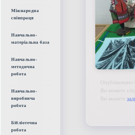
Міжнародна
співпраця
Навчально-
матеріальна база
Навчально-
методична
робота
Опубліковано 
Ви можете слі
Навчально-
Ви можете
зал
виробнича
робота
Бібліотечна
робота