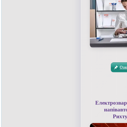
Озн
Електрозвар
напівавт
Рихту