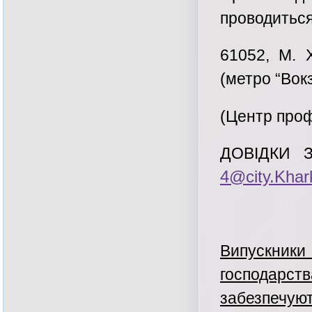
проводиться
61052, М.
(метро “Вок
(Центр проф
ДОВІДКИ З
4@city.Khar
Випускник
господарст
забезпеч