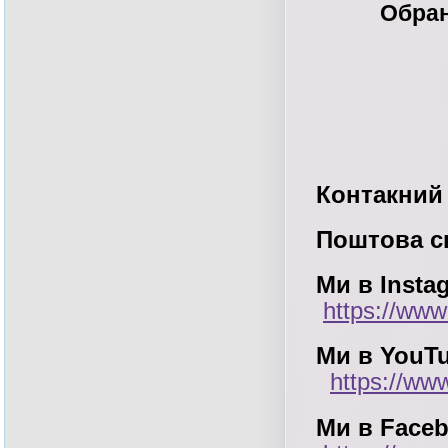
Обран
Контакни
Поштова с
Ми в Insta
https://www
Ми в You
https://ww
Ми в Face