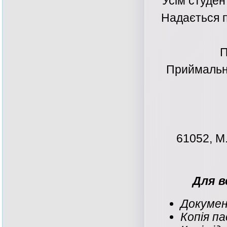
Усім студен
Надається п
П
Приймальна
61052, М
Для в
Документ
Копія па