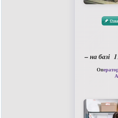
Озна
– на базі 
Оп
ератор
А