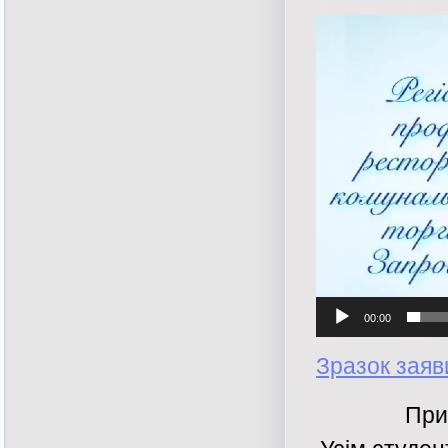
Відеопрогравач
00:00
Зразок заяв
При