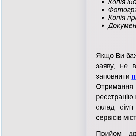
Копія ід
Фотогра
Копія пр
Докумен
Якщо Ви баж
заяву, не 
заповнити
п
Отриманн
реєстрацію 
склад сім’
сервісів мі
Прийом до