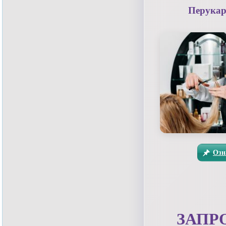
Перукар
Озн
ЗАПР