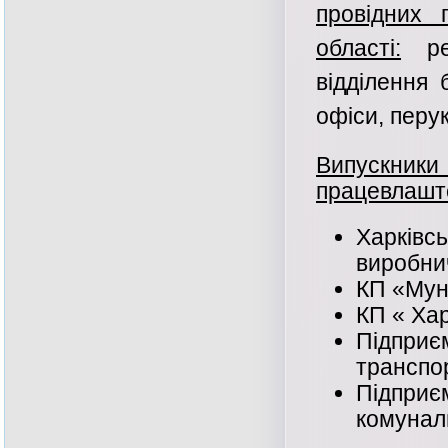
провідних 
області:
рес
відділення 
офіси, перу
Випускники
працевлашт
Харкі
виробни
КП «Мун
КП « Ха
Підпри
транспо
Підпр
комунал