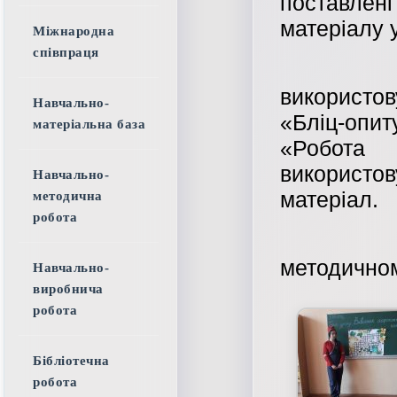
поставлені
матеріалу 
Міжнародна
співпраця
Під ч
використов
Навчально-
«Бліц-оп
матеріальна база
«Робота
використо
Навчально-
матеріал.
методична
робота
Урок п
методичном
Навчально-
виробнича
робота
Бібліотечна
робота