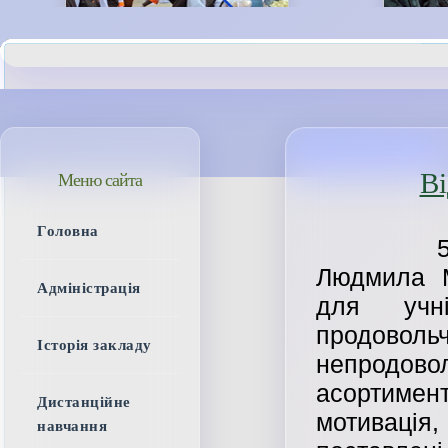
Ві
Меню сайта
Головна
5 березн
Людмила М
Адміністрація
для учн
продово
Історія закладу
непродово
асортим
Дистанційне
мотивація,
навчання