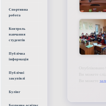
Спортивна
робота
Контроль
навчання
студентів
Публічна
інформація
Опубліковано 
Публічні
Ви можете слі
закупівлі
Ви можете
зал
Булінг
Безпечне освітнє