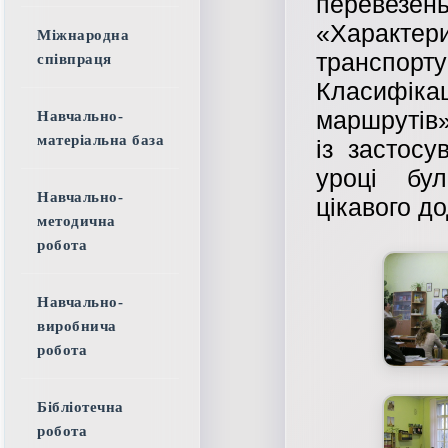
переве
«Характе
Міжнародна
транспор
співпраця
Класифік
маршрутів»
Навчально-
матеріальна база
із застосу
уроці бул
Навчально-
цікавого д
методична
робота
Навчально-
виробнича
робота
Бібліотечна
робота