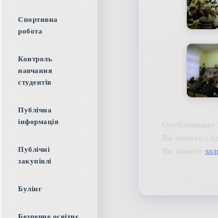
Спортивна
робота
Контроль
навчання
студентів
Публічна
інформація
Опубліковано 
Ви можете слі
Ви можете
зал
Публічні
закупівлі
Булінг
Безпечне освітнє