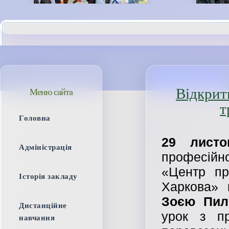
Відкрит
Меню сайта
т
Головна
29 листо
Адміністрація
професійн
«Центр пр
Історія закладу
Харкова» 
Зоєю Пил
Дистанційне
урок з пр
навчання