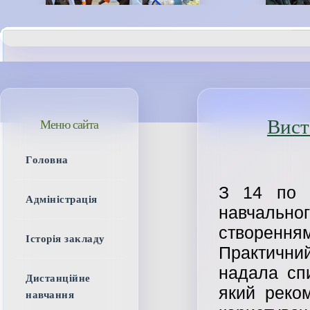
Вист
Меню сайта
Головна
З 14 по 1
Адміністрація
навчальн
створенням
Історія закладу
Практичн
надала спи
Дистанційне
який реко
навчання