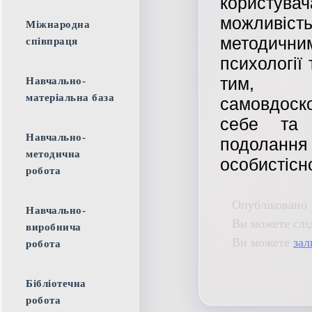
користув
можливіст
Міжнародна
методичн
співпраця
психології
тим, х
Навчально-
матеріальна база
самовдоск
себе та 
Навчально-
подолан
методична
особистісно
робота
Опубліковано 
Навчально-
Ви можете слі
виробнича
Ви можете
зал
робота
Бібліотечна
робота