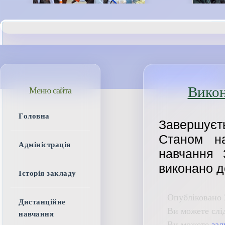
Викон
Меню сайта
Головна
Завершуєт
Станом н
Адміністрація
навчання 
виконано д
Історія закладу
Опубліковано 
Дистанційне
Ви можете слі
навчання
Ви можете
зал