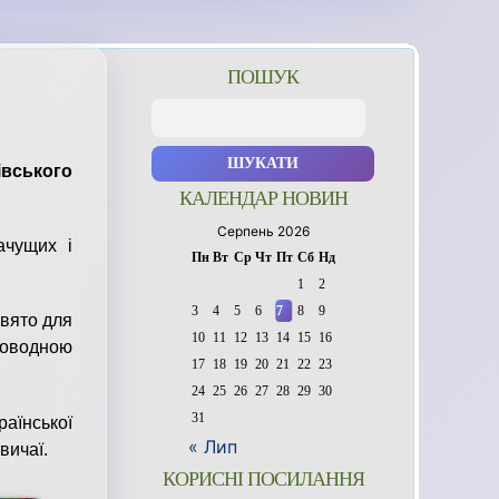
ПОШУК
Пошук:
івського
КАЛЕНДАР НОВИН
Серпень 2026
ачущих і
Пн
Вт
Ср
Чт
Пт
Сб
Нд
1
2
3
4
5
6
7
8
9
свято для
10
11
12
13
14
15
16
новодною
17
18
19
20
21
22
23
24
25
26
27
28
29
30
31
аїнської
« Лип
вичаї.
КОРИСНІ ПОСИЛАННЯ