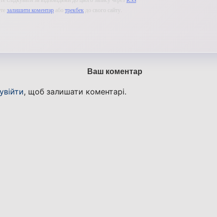
ете
залишити коментар
або
трекбек
до свого сайту.
Ваш коментар
увійти
, щоб залишати коментарі.