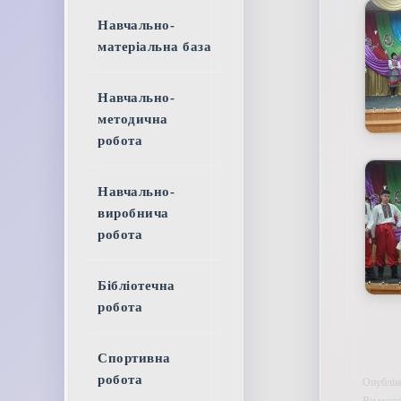
Навчально-
матеріальна база
Навчально-
методична
робота
Навчально-
виробнича
робота
Бібліотечна
робота
Спортивна
робота
Опублік
Ви может