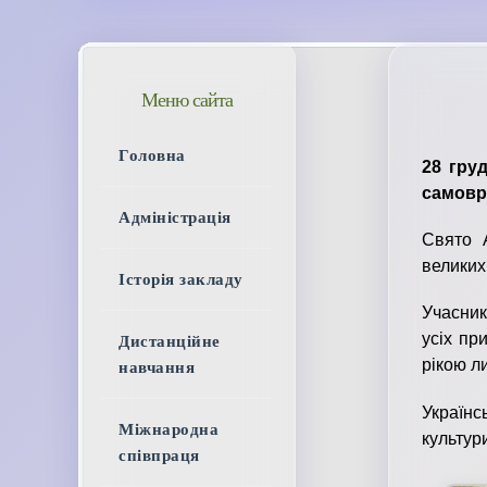
Меню сайта
Головна
28
гру
самовр
Адміністрація
Свято 
великих
Історія закладу
Учасник
усіх пр
Дистанційне
рікою л
навчання
Українс
Міжнародна
культури
співпраця