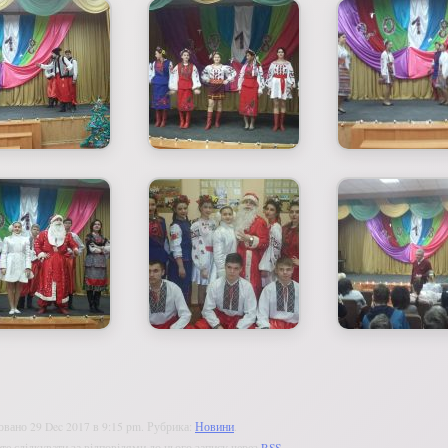
овано 29 Dec 2017 в 9:15 pm. Рубрика:
Новини
.
е слідкувати за відповідями до цього запису через
RSS
.