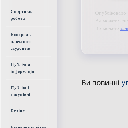
Спортивна
Опубліковано 
робота
Ви можете слі
Ви можете
зал
Контроль
навчання
студентів
Публічна
інформація
Ви повинні
у
Публічні
закупівлі
Булінг
Безпечне освітнє