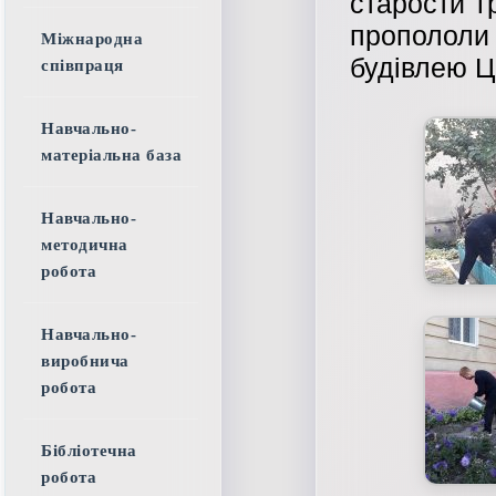
старости г
пропололи
Міжнародна
будівлею Ц
співпраця
Навчально-
матеріальна база
Навчально-
методична
робота
Навчально-
виробнича
робота
Бібліотечна
робота