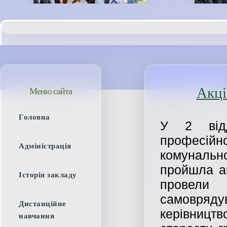
Акці
Меню сайта
Головна
У 2 відд
професійн
Адміністрація
комунально
пройшла ак
Історія закладу
провел
самовряд
Дистанційне
керівниц
навчання