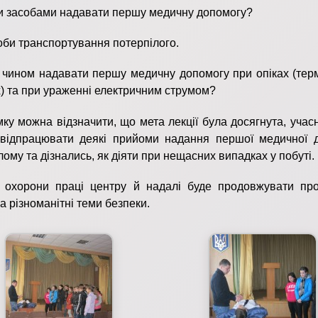
и засобами надавати першу медичну допомогу?
оби транспортування потерпілого.
 чином надавати першу медичну допомогу при опіках (терм
х) та при ураженні електричним струмом?
мку можна відзначити, що мета лекції була досягнута, учас
 відпрацювати деякі прийоми надання першої медичної 
лому та дізнались, як діяти при нещасних випадках у побуті.
 охорони праці центру й надалі буде продовжувати пр
на різноманітні теми безпеки.