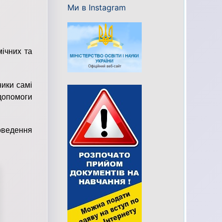
Ми в Instagram
ічних та
ники самі
допомоги
оведення