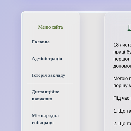
П
Меню сайта
Головна
18 лист
праці б
Адміністрація
першої
допомог
Історія закладу
Метою п
першу м
Дистанційне
Під час
навчання
1. Що т
Міжнародна
співпраця
2. Що т