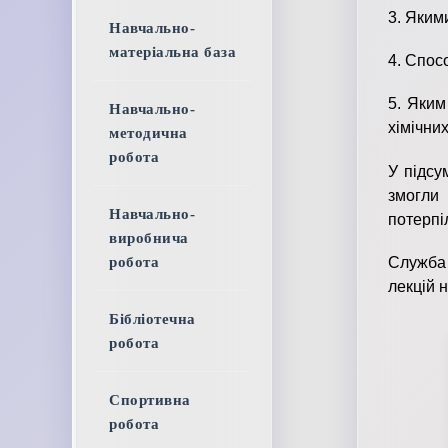
3. Яким
Навчально-
матеріальна база
4. Спос
5. Яким
Навчально-
хімічни
методична
робота
У підсу
змогли
Навчально-
потерпі
виробнича
Служба
робота
лекцій 
Бібліотечна
робота
Спортивна
робота