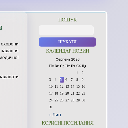
ПОШУК
в
Пошук:
 охорони
КАЛЕНДАР НОВИН
и надання
едичної
Серпень 2026
Пн
Вт
Ср
Чт
Пт
Сб
Нд
1
2
 надавати
3
4
5
6
7
8
9
10
11
12
13
14
15
16
17
18
19
20
21
22
23
24
25
26
27
28
29
30
31
« Лип
КОРИСНІ ПОСИЛАННЯ