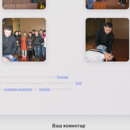
овано 18 Nov 2014 в 7:42 am. Рубрика:
Новини
.
е слідкувати за відповідями до цього запису через
RSS
.
ете
залишити коментар
або
трекбек
до свого сайту.
Ваш коментар