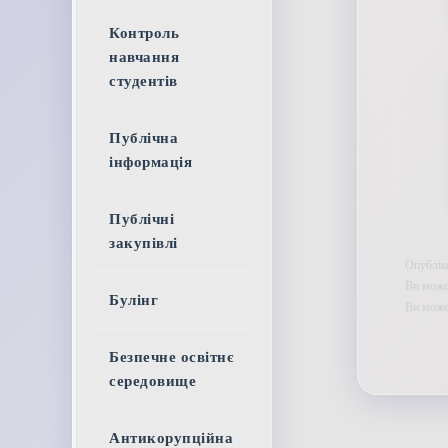
Контроль
навчання
студентів
Публічна
інформація
Публічні
закупівлі
Опублік
Ви может
Булінг
Ви мож
Безпечне освітнє
середовище
Антикорупційна