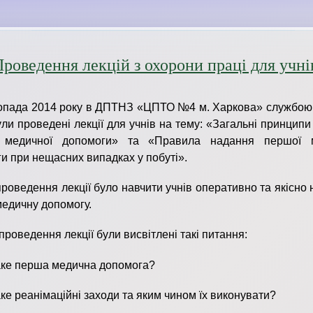
роведення лекцій з охорони праці для учні
опада 2014 року в ДПТНЗ «ЦПТО №4 м. Харкова» службою
ули проведені лекції для учнів на тему: «Загальні принцип
 медичної допомоги» та «Правила надання першої м
и при нещасних випадках у побуті».
роведення лекції було навчити учнів оперативно та якісно
едичну допомогу.
 проведення лекції були висвітлені такі питання:
аке перша медична допомога?
аке реанімаційні заходи та яким чином їх виконувати?