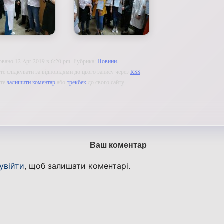
овано 12 Apr 2019 в 6:20 pm. Рубрика:
Новини
.
е слідкувати за відповідями до цього запису через
RSS
.
ете
залишити коментар
або
трекбек
до свого сайту.
Ваш коментар
увійти
, щоб залишати коментарі.