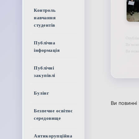
Контроль
навчання
студентів
Опублік
Публічна
Ви может
інформація
Ви мож
Публічні
закупівлі
Булінг
Ви повинні
Безпечне освітнє
середовище
Антикорупційна