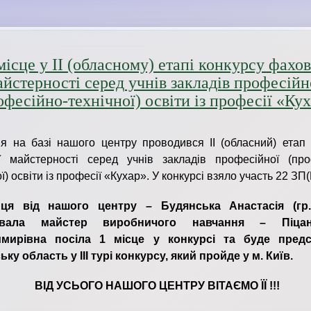
місце у ІІ (обласному) етапі конкурсу фахов
айстерності серед учнів закладів професійн
офесійно-технічної) освіти із професії «Ку
ня на базі нашого центру проводився ІІ (обласний) етап 
ї майстерності серед учнів закладів професійної (про
ї) освіти із професії «Кухар». У конкурсі взяло участь 22 ЗП
ця від нашого центру – Будянська Анастасія (гр.1
тувала майстер виробничого навчання – Піц
мирівна посіла 1 місце у конкурсі та буде предс
ьку область у ІІІ турі конкурсу, який пройде у м. Київ.
ВІД УСЬОГО НАШОГО ЦЕНТРУ ВІТАЄМО ЇЇ !!!