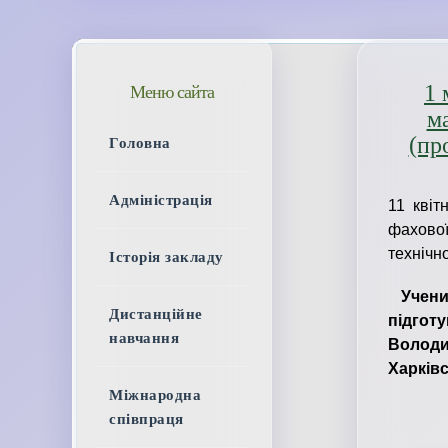
1 
Меню сайта
м
(пр
Головна
Адміністрація
11 квіт
фахово
технічно
Історія закладу
Учени
Дистанційне
підго
навчання
Володи
Харківс
Міжнародна
співпраця