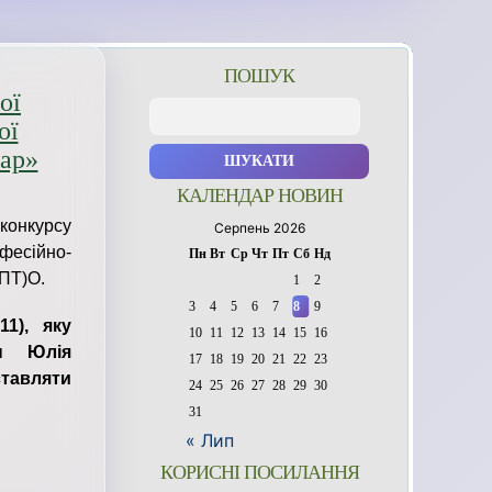
ПОШУК
ої
Пошук:
ої
хар»
КАЛЕНДАР НОВИН
конкурсу
Серпень 2026
фесійно-
Пн
Вт
Ср
Чт
Пт
Сб
Нд
(ПТ)О.
1
2
3
4
5
6
7
8
9
1), яку
10
11
12
13
14
15
16
ан Юлія
17
18
19
20
21
22
23
тавляти
24
25
26
27
28
29
30
31
« Лип
КОРИСНІ ПОСИЛАННЯ