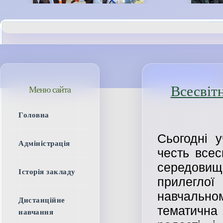
Всесвіт
Меню сайта
Головна
Сьогодні 
Адміністрація
честь всес
середови
Історія закладу
прилегло
навчальн
Дистанційне
тематичн
навчання