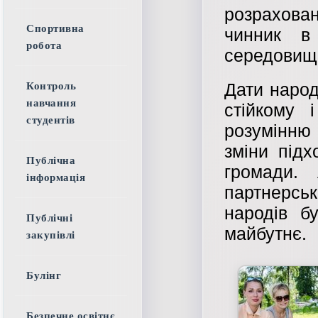
розрахова
Спортивна
чинник в
робота
середовищ
Дати народ
Контроль
навчання
стійкому 
студентів
розумінню
зміни під
Публічна
громади. 
інформація
партнерськ
народів б
Публічні
майбутнє.
закупівлі
Булінг
Безпечне освітнє