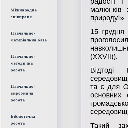
радості і
малюнків
Міжнародна
природу!»
співпраця
15 грудня
Навчально-
проголос
матеріальна база
навколишн
(XXVII)).
Навчально-
методична
Відтоді 
робота
середовищ
та є для О
Навчально-
виробнича
основних 
робота
громадсь
середовищ
Бібліотечна
робота
Такий за