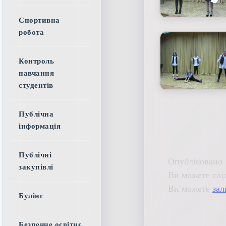
Спортивна
робота
Контроль
навчання
студентів
Публічна
інформація
Публічні
Опубліковано 
закупівлі
Ви можете слі
Ви можете
зал
Булінг
Безпечне освітнє