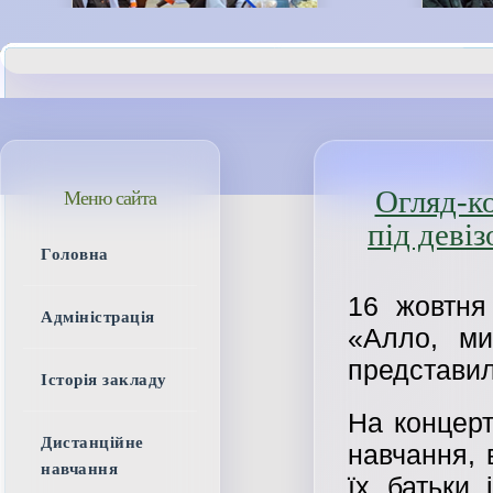
Огляд-к
Меню сайта
під деві
Головна
16 жовтня
Адміністрація
«Алло, ми
представил
Історія закладу
На концерт
Дистанційне
навчання, 
навчання
їх батьки 