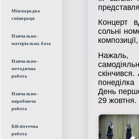
представля
Міжнародна
співпраця
Концерт в
сольні ном
Навчально-
композиції,
матеріальна база
Нажаль,
Навчально-
самодіял
методична
скінчився.
робота
понеділка 
День першо
Навчально-
29 жовтня.
виробнича
робота
Бібліотечна
робота