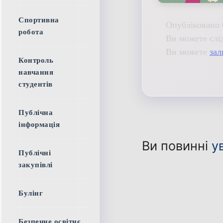
Спортивна
Опубліковано 
робота
Ви можете слі
Ви можете
зал
Контроль
навчання
студентів
Публічна
інформація
Ви повинні
у
Публічні
закупівлі
Булінг
Безпечне освітнє