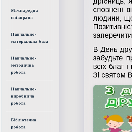
дрібниць, я
сповнені в
Міжнародна
людини, що
співпраця
Позитивн
заперечити.
Навчально-
матеріальна база
В День дру
забудьте п
Навчально-
всіх благ 
методична
робота
Зі святом В
Навчально-
виробнича
робота
Бібліотечна
робота