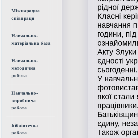
рідної дер
Міжнародна
Класні кер
співпраця
навчання п
години, під
Навчально-
ознайомил
матеріальна база
Акту Злуки
єдності укр
Навчально-
сьогоденні.
методична
робота
У навчальн
фотовистав
Навчально-
якої стали 
виробнича
працівники
робота
Батьківщини
єдину, нез
Бібліотечна
Також орга
робота