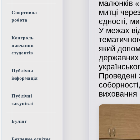
малюнків «
митці чере
Спортивна
єдності, ми
робота
У межах ві
тематичног
Контроль
навчання
який допом
студентів
державних 
українсько
Публічна
Проведені 
інформація
соборності,
виховання 
Публічні
закупівлі
Булінг
Безпечне освітнє